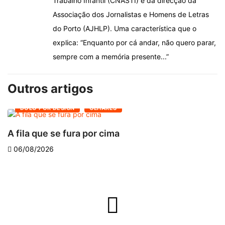
Trabalho Infantil (CNASTI) e da direcção da
Associação dos Jornalistas e Homens de Letras
do Porto (AJHLP). Uma característica que o
explica: “Enquanto por cá andar, não quero parar,
sempre com a memória presente...”
Outros artigos
DOLO POR DESIGN
OLHARES
A fila que se fura por cima
D
06/08/2026