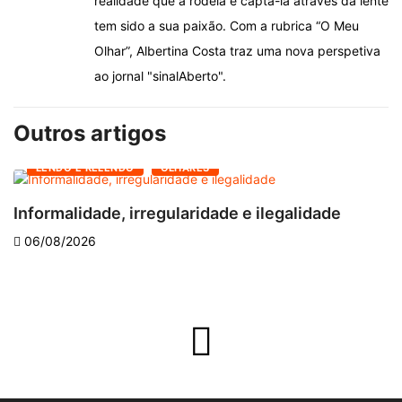
realidade que a rodeia e captá-la através da lente
tem sido a sua paixão. Com a rubrica “O Meu
Olhar”, Albertina Costa traz uma nova perspetiva
ao jornal "sinalAberto".
Outros artigos
LENDO E RELENDO
OLHARES
Informalidade, irregularidade e ilegalidade
A
06/08/2026