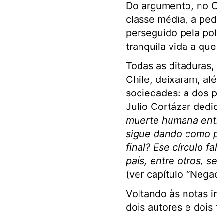
Do argumento, no Ch
classe média, a ped
perseguido pela pol
tranquila vida a qu
Todas as ditaduras,
Chile, deixaram, al
sociedades: a dos p
Julio Cortázar dedi
muerte humana entr
sigue dando como p
final? Ese círculo f
país, entre otros, s
(ver capítulo
“
Negac
Voltando às notas i
dois autores e doi