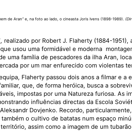
mem de Aran
”
e, na foto ao lado, o cineasta Joris Ivens (1898-1989).
(Di
”
,
realizado por Robert J. Flaherty (1884-1951)
 que usou uma formidável e moderna montagem 
 de uma família de pescadores da ilha Aran, loca
cercada por um mar enfurecido com violentas t
uipa, Flaherty passou dois anos a filmar e a 
amiliar, que, de forma heróica, busca a sobrev
áveis, impostas por uma Natureza furiosa. As i
nstrando influências directas da Escola Soviét
 Aleksandr Dovjenko. Recordo, particularmente
 também o cultivo de batatas num espaço minús
 território, assim como a imagem de um tubarã