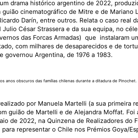
 um drama histórico argentino de 2022, produzi
 guião cinematográfico de Mitre e de Mariano L
cardo Darín, entre outros. Relata o caso real da
cal Julio César Strassera e da sua equipa, no cé
governos das Forcas Armadas) que instalaram u
tado, com milhares de desaparecidos e de tort
ue governou Argentina, de 1976 a 1983.
: os anos obscuros das famílias chilenas durante a ditadura de Pinochet.
realizado por Manuela Martelli (a sua primeira r
om guião de Martelli e de Alejandra Moffat. Foi
aio de 2022, na Quinzena de Realizadores do F
 para representar o Chile nos Prémios Goya/E