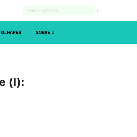
OLHARES
SOBRE
 (I):