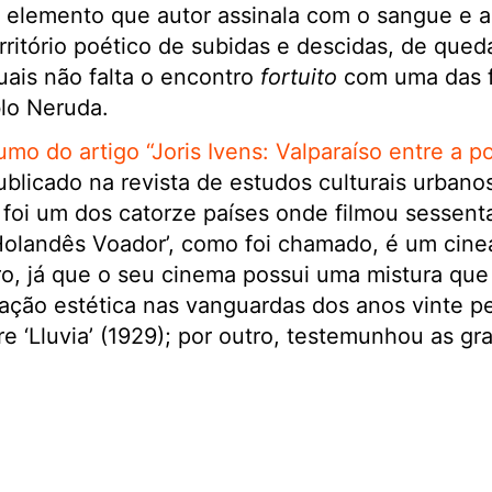
 elemento que autor assinala com o sangue e a 
rritório poético de subidas e descidas, de qued
uais não falta o encontro
fortuito
com uma das f
blo Neruda.
umo do artigo “Joris Ivens: Valparaíso entre a poe
ublicado na revista de estudos culturais urbano
e foi um dos catorze países onde filmou sessent
olandês Voador’, como foi chamado, é um cineas
ro, já que o seu cinema possui uma mistura qu
ação estética nas vanguardas dos anos vinte pe
e ‘Lluvia’ (1929); por outro, testemunhou as 