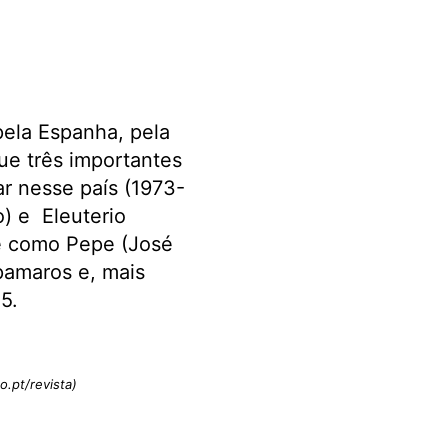
pela Espanha, pela
ue três importantes
ar nesse país (1973-
) e Eleuterio
e como Pepe (José
pamaros e, mais
5.
o.pt/revista)