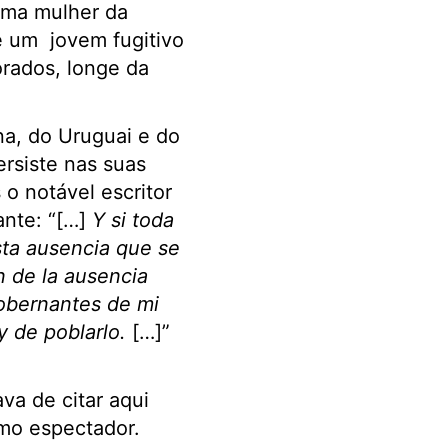
 uma mulher da
e um jovem fugitivo
orados, longe da
na, do Uruguai e do
ersiste nas suas
 o notável escritor
ante: “[…]
Y si toda
sta ausencia que se
 de la ausencia
gobernantes de mi
 y de poblarlo.
[…]”
va de citar aqui
mo espectador.