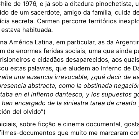
ile de 1976, e já sob a ditadura pinochetista,
ido de um sacerdote, amigo da família, cuida d
ícia secreta. Carmen percorre territórios inexpl
e estava habituada.
 na América Latina, em particular, as da Argenti
ém de enormes feridas sociais, uma que ainda p
risioneiros e cidadãos desaparecidos, aos quais
cou estas palavras, que aludem ao Inferno de D
aña una ausencia irrevocable, ¿qué decir de e
resencia abstracta, como la obstinada negación
altaba en el infierno dantesco, y los supuestos 
e han encargado de la siniestra tarea de crearlo
ión del olvido”)
niciais, sobre ficção e cinema documental, gosta
s filmes-documentos que muito me marcaram co