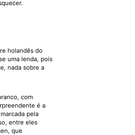
squecer.
tre holandês do
se uma lenda, pois
e, nada sobre a
branco, com
urpreendente é a
 marcada pela
o, entre eles
gen, que