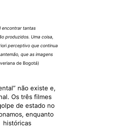
l encontrar tantas
ão produzidos. Uma coisa,
iori
perceptivo que continua
 antemão, que as imagens
averiana de Bogotá)
tal” não existe e,
al. Os três filmes
golpe de estado no
cionamos, enquanto
 históricas