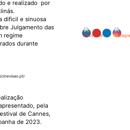
do e realizado por
linás.
 dificil e sinuosa
lebre Julgamento das
m regime
urados durante
(cinevisao.pt)
ealização
 apresentado, pela
estival de Cannes,
spanha de 2023.