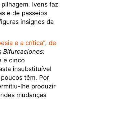
pilhagem. Ivens faz
as e de passeios
iguras insignes da
sia e a crítica”, de
s
Bifurcaciones
:
a e cinco
ta insubstituível
e poucos têm. Por
rmitiu-lhe produzir
grandes mudanças