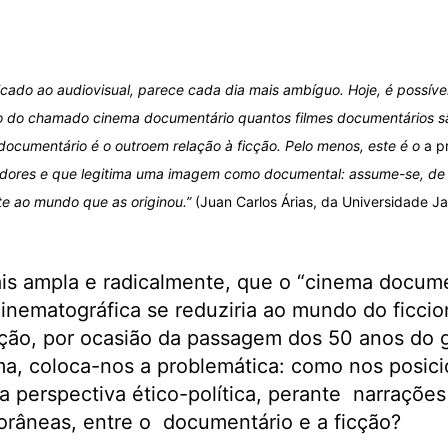
icado ao audiovisual, parece cada dia mais ambíguo. Hoje, é possíve
o do chamado cinema documentário quantos filmes documentários s
 documentário é o outroem relação à ficção. Pelo menos, este é o
a pr
tadores e que legitima uma imagem como documental: assume-se, de
te ao mundo que as originou.”
(Juan Carlos Árias, da Universidade J
is ampla e radicalmente, que o “cinema documen
inematográfica se reduziria ao mundo do ficcion
nção, por ocasião da passagem dos 50 anos do 
rma, coloca-nos a problemática: como nos posi
perspectiva ético-política, perante narrações
râneas, entre o documentário e a ficção?