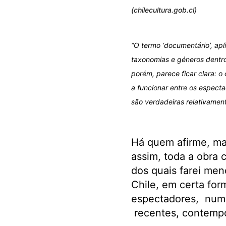
(chilecultura.gob.cl)
“O termo ‘documentário’, apl
taxonomias e géneros dentr
porém, parece ficar clara: o
a funcionar entre os espec
são verdadeiras relativamen
.
Há quem afirme, ma
assim, toda a obra c
dos quais farei me
Chile, em certa fo
espectadores, numa 
recentes, contempo