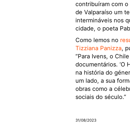
contribuíram com o
de Valparaíso um te
intermináveis nos q
cidade, o poeta Pa
Como lemos no
res
Tizziana Panizza
, p
“Para Ivens, o Chil
documentários. ‘O H
na história do géne
um lado, a sua form
obras como a célebr
sociais do século.”
.
31/08/2023