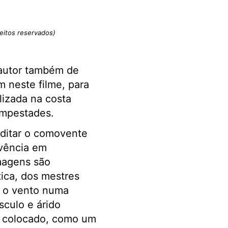
reitos reservados)
, autor também de
neste filme, para
lizada na costa
empestades.
editar o comovente
ivência em
magens são
ica, dos mestres
, o vento numa
culo e árido
o colocado, como um