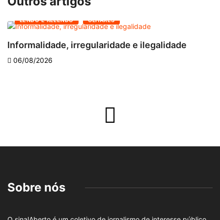
Outros artigos
LENDO E RELENDO
OLHARES
Informalidade, irregularidade e ilegalidade
A
06/08/2026
Sobre nós
O sinalAberto é um coletivo de jornalismo de interesse público,