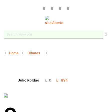
Home
Olhares
Júlio Roldão
0
894