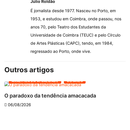
Júlio Roldão
É jornalista desde 1977. Nasceu no Porto, em
1953, e estudou em Coimbra, onde passou, nos
anos 70, pelo Teatro dos Estudantes da
Universidade de Coimbra (TEUC) e pelo Círculo
de Artes Plásticas (CAPC), tendo, em 1984,
regressado ao Porto, onde vive.
Outros artigos
ANALÍTICA DA ATUALIDADE
OLHARES
O paradoxo da tendência amacacada
O
06/08/2026