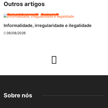
Outros artigos
LENDO E RELENDO
OLHARES
Informalidade, irregularidade e ilegalidade
A
06/08/2026
Sobre nós