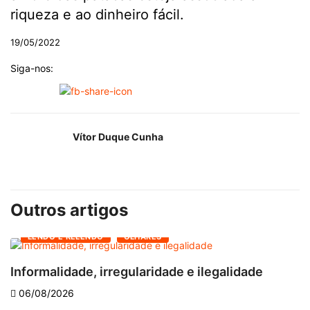
riqueza e ao dinheiro fácil.
19/05/2022
Siga-nos:
Vítor Duque Cunha
Outros artigos
LENDO E RELENDO
OLHARES
Informalidade, irregularidade e ilegalidade
A
06/08/2026