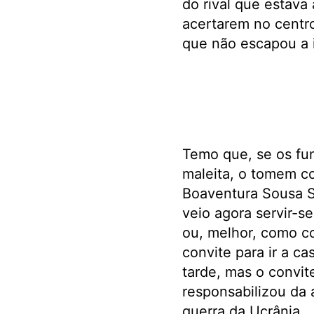
do rival que estav
acertarem no centr
que não escapou a i
Temo que, se os fu
maleita, o tomem co
Boaventura Sousa S
veio agora servir-s
ou, melhor, como co
convite para ir a c
tarde, mas o convite
responsabilizou da 
guerra da Ucrânia.