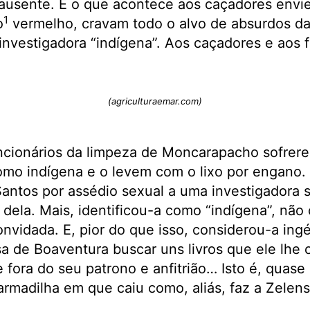
a ausente. É o que acontece aos caçadores envi
1
o
vermelho, cravam todo o alvo de absurdos dan
nvestigadora “indígena”. Aos caçadores e aos f
(agriculturaemar.com)
ncionários da limpeza de Moncarapacho sofre
mo indígena e o levem com o lixo por engano. O
antos por assédio sexual a uma investigadora 
e dela. Mais, identificou-a como “indígena”, não
nvidada. E, pior do que isso, considerou-a ingé
asa de Boaventura buscar uns livros que ele lhe 
 fora do seu patrono e anfitrião… Isto é, quase
armadilha em que caiu como, aliás, faz a Zelen