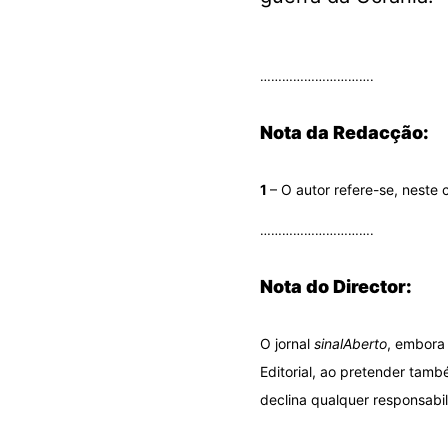
.
………………………….
Nota da Redacção:
1
– O autor refere-se, neste
………………………….
Nota do Director:
O jornal
sinalAberto
, embora 
Editorial, ao pretender tamb
declina qualquer responsabil
.