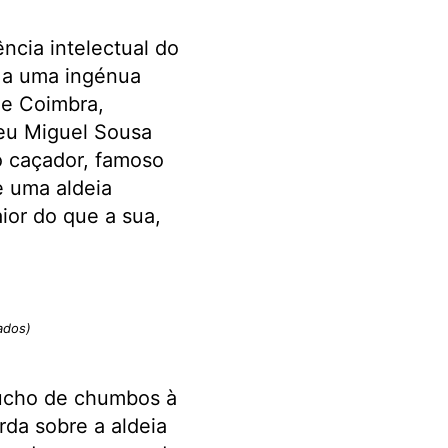
cia intelectual do
e a uma ingénua
de Coimbra,
eu Miguel Sousa
o caçador, famoso
e uma aldeia
ior do que a sua,
ados)
tucho de chumbos à
rda sobre a aldeia