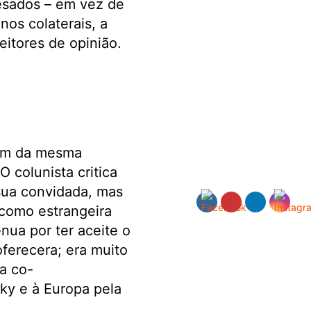
esados – em vez de
os colaterais, a
eitores de opinião.
rem da mesma
 colunista critica
sua convidada, mas
 como estrangeira
nua por ter aceite o
oferecera; era muito
 a co-
sky e à Europa pela