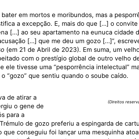
 bater em mortos e moribundos, mas a pesporrên
tifica a excepção. E, mais do que […] o convit
gena […] ao seu apartamento na eunuca cidade 
 acusação […] que me deu um gozo […]”, escrev
so
(em 21 de Abril de 2023). Em suma, um velh
speitado com o prestígio global de outro velho d
ue ele tivesse uma “pesporrência intelectual” ma
 o “gozo” que sentiu quando o soube caído.
a de atirar a
(Direitos reserv
ergiu o gene de
s para a
 Trémulo de gozo preferiu a espingarda de car
o que conseguiu foi lançar uma mesquinha atoa