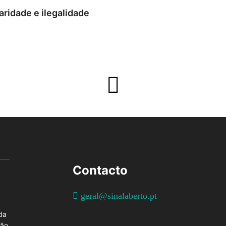
aridade e ilegalidade
Contacto
geral@sinalaberto.pt
da
ção