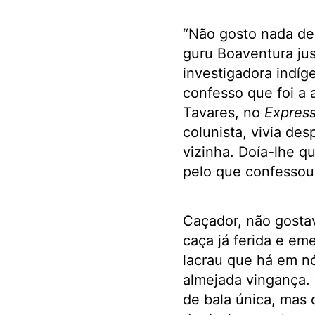
“Não gosto nada de
guru Boaventura jus
investigadora indí
confesso que foi a
Tavares, no
Expres
colunista, vivia de
vizinha. Doía-lhe q
pelo que confessou
Caçador, não gostav
caça já ferida e em
lacrau que há em nó
almejada vingança.
de bala única, mas 