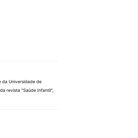
 e da Universidade de
a revista "Saúde Infantil",
DOLO POR DESIGN
OLHARES