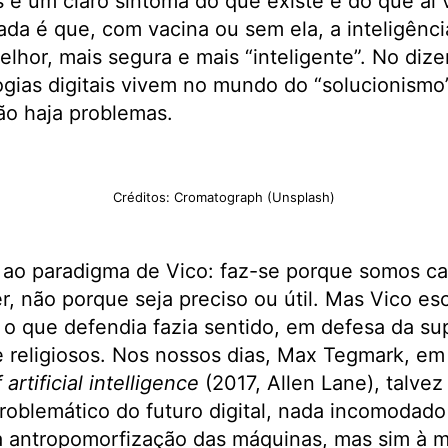
 é um claro sintoma do que existe e do que aí 
da é que, com vacina ou sem ela, a inteligência 
melhor, mais segura e mais “inteligente”. No diz
gias digitais vivem no mundo do “solucionismo”
o haja problemas.
Créditos: Cromatograph (Unsplash)
ao paradigma de Vico: faz-se porque somos c
r, não porque seja preciso ou útil. Mas Vico es
ra o que defendia fazia sentido, em defesa da s
s e religiosos. Nos nossos dias, Max Tegmark, e
artificial intelligence
(2017, Allen Lane), talvez
oblemático do futuro digital, nada incomodado
r à antropomorfização das máquinas, mas sim à 