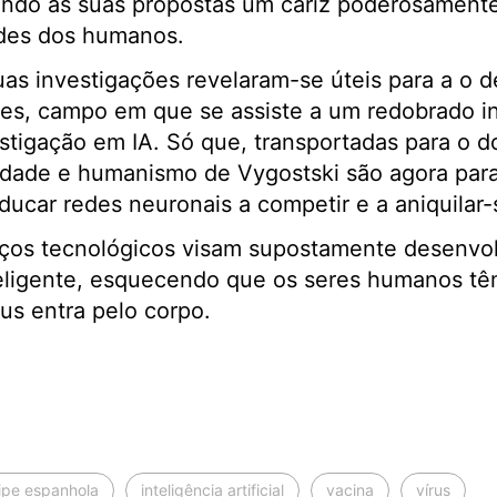
rindo às suas propostas um cariz poderosamente
ades dos humanos.
as investigações revelaram-se úteis para a o 
es, campo em que se assiste a um redobrado in
stigação em IA. Só que, transportadas para o 
idade e humanismo de Vygostski são agora pa
ducar redes neuronais a competir e a aniquilar-s
ços tecnológicos visam supostamente desenvo
ligente, esquecendo que os seres humanos têm
us entra pelo corpo.
ipe espanhola
inteligência artificial
vacina
vírus