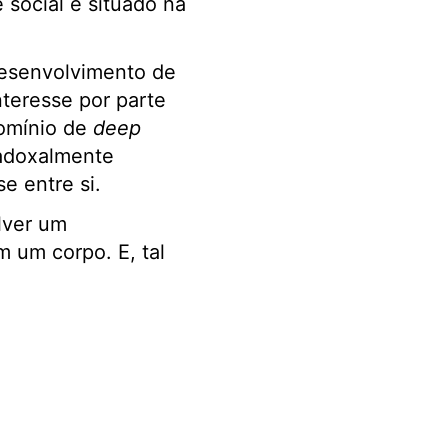
 social e situado na
desenvolvimento de
teresse por parte
domínio de
deep
radoxalmente
e entre si.
lver um
 um corpo. E, tal