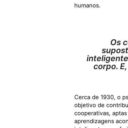
humanos.
Os c
supos
inteligen
corpo. E,
Cerca de 1930, o p
objetivo de contrib
cooperativas, aptas 
aprendizagens acon