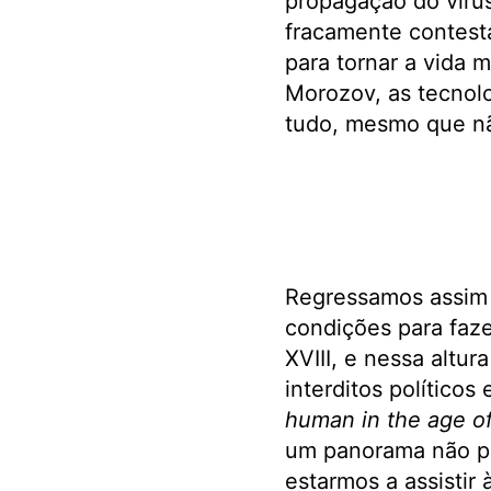
propagação do vírus
fracamente contesta
para tornar a vida 
Morozov, as tecnolo
tudo, mesmo que nã
Regressamos assim 
condições para faze
XVIII, e nessa altu
interditos político
human in the age of 
um panorama não pr
estarmos a assisti