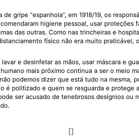
de gripe “espanhola”, em 1918/19, os responsá
recomendaram higiene pessoal, usar proteções f
umas das outras. Como nas trincheiras e hospit
distanciamento físico não era muito praticável, 
lavar e desinfetar as mãos, usar máscara e gua
r humano mais próximo continua a ser o meio ma
 não podemos dizer que está tudo na mesma, po
eio é politizado e quem se resguarda e proteg
pode ser acusado de tenebrosos desígnios ou
ado.