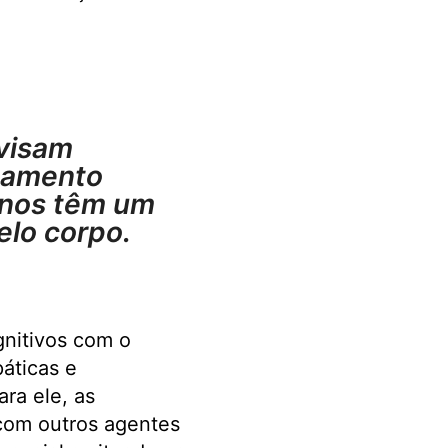
visam
tamento
anos têm um
elo corpo.
gnitivos com o
áticas e
ara ele, as
com outros agentes