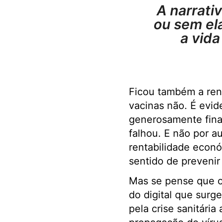
A narrati
ou sem ela
a vida
Ficou também a ren
vacinas não. É evi
generosamente finan
falhou. E não por a
rentabilidade econó
sentido de preveni
Mas se pense que o
do digital que sur
pela crise sanitária