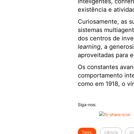
inteligentes, confe
existência e ativid
Curiosamente, as su
sistemas multiagent
dos centros de inve
learning
, a generos
aproveitadas para e
Os constantes avan
comportamento inte
como em 1918, o vír
Siga-nos:
Tags:
ciência
gr