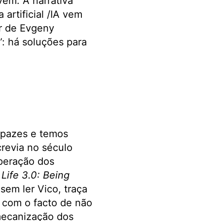
vem. A narrativa
artificial /IA vem
er de Evgeny
: há soluções para
apazes e temos
crevia no século
uperação dos
m
Life 3.0: Being
 sem ler Vico, traça
 com o facto de não
mecanização dos