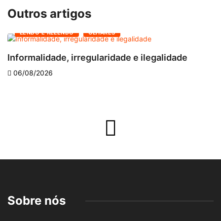
Outros artigos
LENDO E RELENDO
OLHARES
Informalidade, irregularidade e ilegalidade
A
06/08/2026
Sobre nós