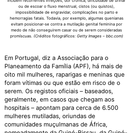
incluem recorrentes infeções, dor crónica, dificuldade de urinar
ou de escoar o fluxo menstrual, cistos (ou quistos),
impossibilidade de engravidar, complicações no parto e
hemorragias fatais. Todavia, por exemplo, algumas quenianas
evitam posicionar-se contra a mutilação genital feminina por
medo de não conseguirem casar ou de serem consideradas
promíscuas.
(Créditos fotográficos: Getty Images – bbc.com)
Em Portugal, diz a Associação para o
Planeamento da Família (APF), há mais de
oito mil mulheres, raparigas e meninas que
foram vítimas ou que estão em risco de o
serem. Os registos oficiais – baseados,
geralmente, em casos que chegam aos
hospitais – apontam para cerca de 6.500
mulheres mutiladas, oriundas de
comunidades muçulmanas de África,
nomeadamente da Guiné-Bissau, da Guiné-