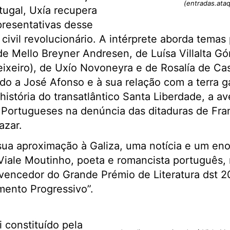
(entradas.ataq
ugal, Uxía recupera
presentativas desse
civil revolucionário. A intérprete aborda temas
e Mello Breyner Andresen, de Luísa Villalta G
ixeiro), de Uxío Novoneyra e de Rosalía de Ca
do a José Afonso e à sua relação com a terra 
istória do transatlântico Santa Liberdade, a a
 Portugueses na denúncia das ditaduras de Fra
azar.
sua aproximação à Galiza, uma notícia e um en
 Viale Moutinho, poeta e romancista português,
 vencedor do Grande Prémio de Literatura dst 2
mento Progressivo”.
i constituído pela