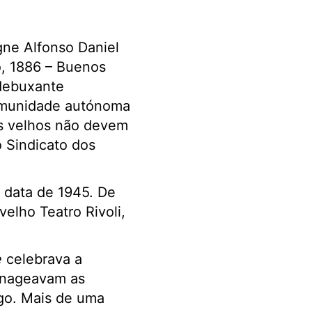
gne Alfonso Daniel
, 1886 – Buenos
 debuxante
comunidade autónoma
Os velhos não devem
o Sindicato dos
o data de 1945. De
elho Teatro Rivoli,
e
celebrava a
menageavam as
ego. Mais de uma