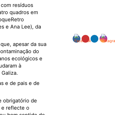
, com resíduos
atro quadros em
toqueRetro
tes e Ana Lee), da
 que, apesar da sua
contaminação do
anos ecológicos e
judaram à
 Galiza.
as e de pais e de
 obrigatório de
e reflecte o