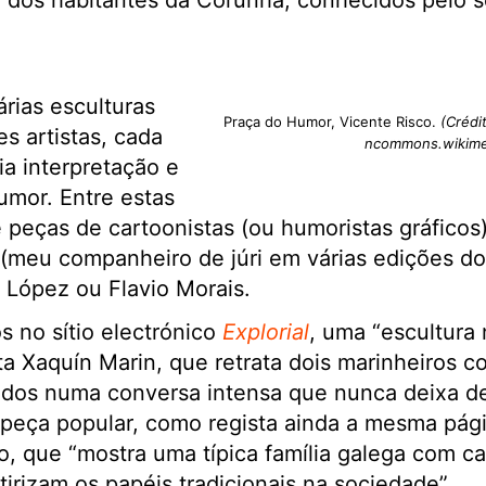
er dos habitantes da Corunha, conhecidos pelo 
árias esculturas
Praça do Humor, Vicente Risco.
(Crédi
es artistas, cada
ncommons.wikime
a interpretação e
umor. Entre estas
peças de cartoonistas (ou humoristas gráficos)
(meu companheiro de júri em várias edições d
o López ou Flavio Morais.
no sítio electrónico
Explorial
, uma “escultura 
ista Xaquín Marin, que retrata dois marinheiros 
dos numa conversa intensa que nunca deixa de 
 peça popular, como regista ainda a mesma pági
ao, que “mostra uma típica família galega com ca
tirizam os papéis tradicionais na sociedade”.