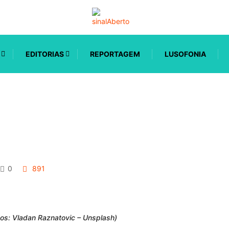
EDITORIAS
REPORTAGEM
LUSOFONIA
a
0
891
cos: Vladan Raznatovic – Unsplash)