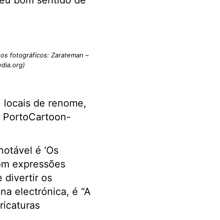
seu bom sentido de
tos fotográficos: Zarateman –
dia.org)
 locais de renome,
o PortoCartoon-
notável é ‘Os
com expressões
divertir os
na electrónica, é “A
ricaturas