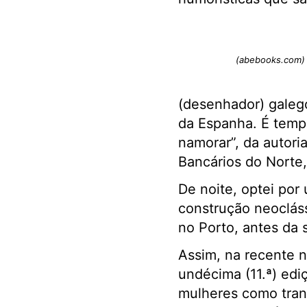
(abebooks.com)
(desenhador) galeg
da Espanha. É temp
namorar”, da autori
Bancários do Norte,
De noite, optei por
construção neocláss
no Porto, antes da
Assim, na recente 
undécima (11.ª) edi
mulheres como trans