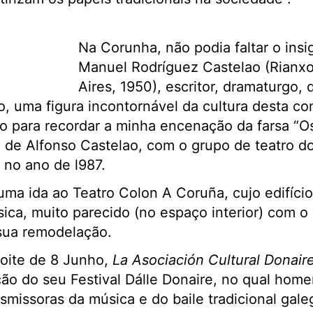
Na Corunha, não podia faltar o insi
Manuel Rodríguez Castelao (Rianxo
Aires, 1950), escritor, dramaturgo,
o, uma figura incontornável da cultura desta 
o para recordar a minha encenação da farsa “
a de Alfonso Castelao, com o grupo de teatro d
 no ano de l987.
 uma ida ao Teatro Colon A Coruña, cujo edifíci
ica, muito parecido (no espaço interior) com o v
 sua remodelação.
noite de 8 Junho,
La Asociación Cultural Donair
ção do seu Festival Dálle Donaire, no qual ho
missoras da música e do baile tradicional gal