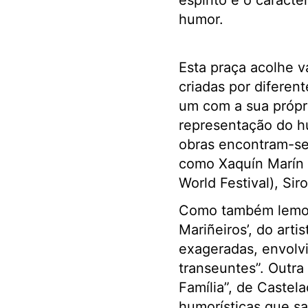
espírito e o caráct
humor.
Esta praça acolhe v
criadas por diferent
um com a sua própri
representação do h
obras encontram-se 
como Xaquín Marín 
World Festival), Sir
Como também lemos 
Mariñeiros’, do art
exageradas, envolvi
transeuntes”. Outra
Família”, de Castel
humorísticas que sa