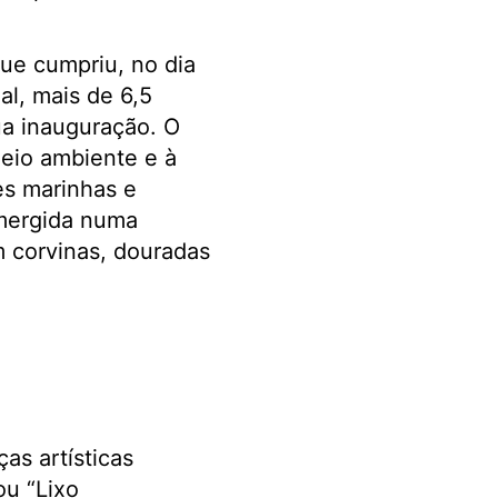
que cumpriu, no dia
al, mais de 6,5
ua inauguração. O
eio ambiente e à
es marinhas e
mergida numa
m corvinas, douradas
as artísticas
ou “Lixo