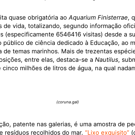
ita quase obrigatória ao
Aquarium Finisterrae
, 
 de vida, totalizando, segundo informação ofici
es (especificamente 6546416 visitas) desde a s
o público de ciência dedicado à Educação, ao m
ca de temas marinhos. Mais de trezentas espéci
osições, entre elas, destaca-se a
Nautilus
, sub
 cinco milhões de litros de água, na qual nada
(coruna.gal)
ão, patente nas galerias, é uma amostra de peç
de resíduos recolhidos do mar.
“Lixo exquisito”
(