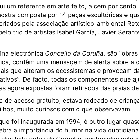
tui um referente em arte feito, a cem por cento
ostra composta por 14 peças escultóricas e qu
 criados pela associação artístico-ambiental Re
elo trio de artistas Isabel García, Javier Seran
na electrónica
Concello da Coruña
, são “obras
stica, contêm uma mensagem de alerta sobre a 
iais que alteram os ecossistemas e provocam d
ativos”. De facto, todas os componentes que a
s agora expostas foram retirados das praias de
ia de acesso gratuito, estava rodeado de crianç
ilhos, muito curiosos com o que observavam.
ue foi inaugurada em 1994, é outro lugar quase
lebra a importância do humor na vida quotidiana 