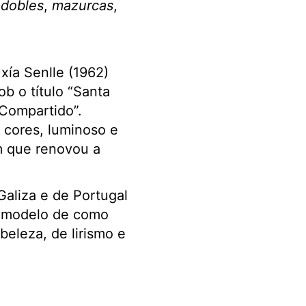
odobles
,
mazurcas
,
xía Senlle (1962)
b o título “Santa
Compartido”.
 cores, luminoso e
m que renovou a
Galiza e de Portugal
m modelo de como
eleza, de lirismo e