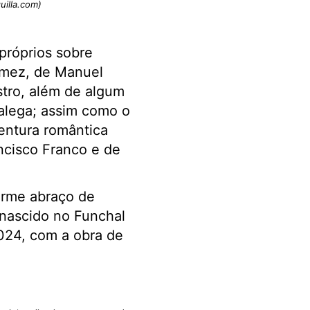
uilla.com)
 próprios sobre
ómez, de Manuel
stro, além de algum
galega; assim como o
ventura romântica
ncisco Franco e de
orme abraço de
 nascido no Funchal
024, com a obra de