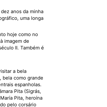
 dez anos da minha
ográfico, uma longa
anto hoje como no
s à imagem de
éculo II. Também é
isitar a bela
a, bela como grande
ntrais espanholas.
ara Pita (Sigrás,
aría Pita, heroína
o pelo corsário