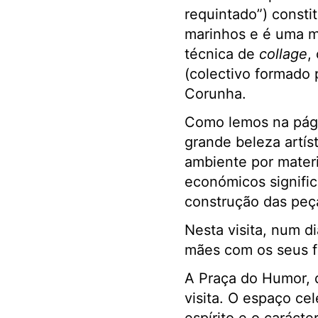
requintado”) consti
marinhos e é uma m
técnica de
collage
,
(colectivo formado p
Corunha.
Como lemos na pági
grande beleza artí
ambiente por mater
económicos signific
construção das peça
Nesta visita, num d
mães com os seus f
A Praça do Humor, q
visita. O espaço ce