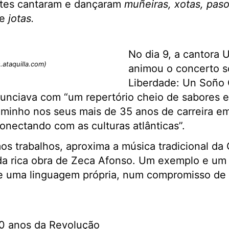
etes cantaram e dançaram
muñeiras, xotas, pas
e
jotas.
No dia 9, a cantora U
.ataquilla.com)
animou o concerto so
Liberdade: Un Soño 
unciava com “um repertório cheio de sabores e
aminho nos seus mais de 35 anos de carreira e
conectando com as culturas atlânticas”.
mos trabalhos, aproxima a música tradicional da 
 da rica obra de Zeca Afonso. Um exemplo e u
e uma linguagem própria, num compromisso de b
 anos da Revolução