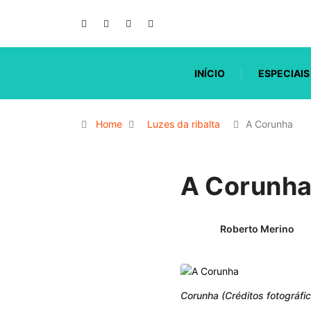
INÍCIO
ESPECIAIS
Home
Luzes da ribalta
A Corunha
A Corunh
Roberto Merino
Corunha (Créditos fotográfi