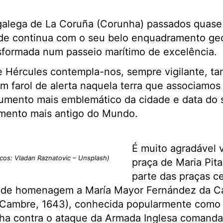
galega de La Coruña (Corunha) passados quase
dade continua com o seu belo enquadramento ge
sformada num passeio marítimo de excelência.
e Hércules contempla-nos, sempre vigilante, t
m farol de alerta naquela terra que associamo
mento mais emblemático da cidade e data do s
amento mais antigo do Mundo.
É muito agradável v
icos: Vladan Raznatovic – Unsplash)
praça de Maria Pit
parte das praças ce
 de homenagem a María Mayor Fernández da Cám
Cambre, 1643), conhecida popularmente como M
ha contra o ataque da Armada Inglesa comandad