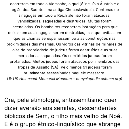
ocorreram em toda a Alemanha, a qual já incluía a Áustria e a
região dos Sudetos, na antiga Checoslováquia. Centenas de
sinagogas em todo o Reich alemão foram atacadas,
vandalizadas, saqueadas e destruídas. Muitas foram
incendiadas. Os bombeiros receberam instruções para que
deixassem as sinagogas serem destruídas, mas que evitassem
que as chamas se espalhassem para as construções nas
proximidades das mesmas. Os vidros das vitrinas de milhares de
lojas de propriedade de judeus foram destruídos e as suas
mercadorias saqueadas. Os cemitérios judeus foram
profanados. Muitos judeus foram atacados por membros das
Tropas de Assalto (SA). Pelo menos 91 judeus foram
brutalmente assassinados naquele massacre.
(©
US Holocaust Memorial Museum –
encyclopedia.ushmm.org)
Ora, pela etimologia, antissemitismo quer
dizer aversão aos semitas, descendentes
bíblicos de Sem, o filho mais velho de Noé.
E é o grupo étnico-linguístico que abrange