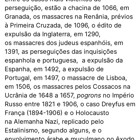
perseguição, estão a chacina de 1066, em
Granada, os massacres na Renânia, prévios
à Primeira Cruzada, de 1096, o édito de
expulsão da Inglaterra, em 1290,
os massacres dos judeus espanhóis, em
1391, as perseguições das inquisições
espanhola e portuguesa, a expulsão da
Espanha, em 1492, a expulsão de
Portugal, em 1497, o massacre de Lisboa,
em 1506, os massacres pelos Cossacos na
Ucrânia de 1648 a 1657,
pogrons
no Império
Russo entre 1821 e 1906, o caso Dreyfus em
França (1894-1906) e o Holocausto
na Alemanha Nazi, replicado pelo
Estalinismo, segundo alguns, e o
envolvimento árabe e muçulmano no êxodo