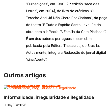
“Euroedições”, em 1990; 2.ª edição “Arca das
Letras”, em 2004], do livro de crónicas “O
Terceiro Anel Já Não Chora Por Chalana”, da peça
de teatro “E Tudo o Espírito Santo Levou” e da
obra para a infância “A Família da Gata Pintinhas”.
É um dos autores portugueses com obra
publicada pela Editora Thesaurus, de Brasília.
Actualmente, integra a Redacção do jornal digital
“sinalAberto”.
Outros artigos
LENDO E RELENDO
OLHARES
Informalidade, irregularidade e ilegalidade
A
06/08/2026