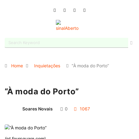
Home
Inquietações
“À moda do Porto”
“À moda do Porto”
Soares Novais
0
1067
(pt.foursquare.com)