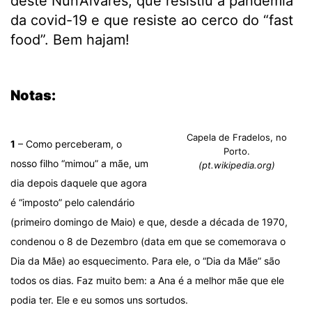
deste Nun’Álvares, que resistiu à pandemia
da covid-19 e que resiste ao cerco do “fast
food”. Bem hajam!
.
Notas:
Capela de Fradelos, no
1
– Como perceberam, o
Porto.
nosso filho “mimou” a mãe, um
(pt.wikipedia.org)
dia depois daquele que agora
é “imposto” pelo calendário
(primeiro domingo de Maio) e que, desde a década de 1970,
condenou o 8 de Dezembro (data em que se comemorava o
Dia da Mãe) ao esquecimento. Para ele, o “Dia da Mãe” são
todos os dias. Faz muito bem: a Ana é a melhor mãe que ele
podia ter. Ele e eu somos uns sortudos.