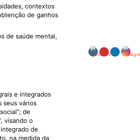
sidades, contextos
a obtenção de ganhos
os de saúde mental,
rais e integrados
s seus vários
ocial”; de
, visando o
 integrado de
to, na medida da