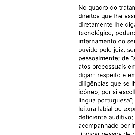
No quadro do tratam
direitos que lhe as
diretamente lhe di
tecnológico, podend
internamento do ser
ouvido pelo juiz, 
pessoalmente; de “s
atos processuais em
digam respeito e em
diligências que se 
idóneo, por si esc
língua portuguesa”;
leitura labial ou ex
deficiente auditivo
acompanhado por int
“indicar pessoa de c