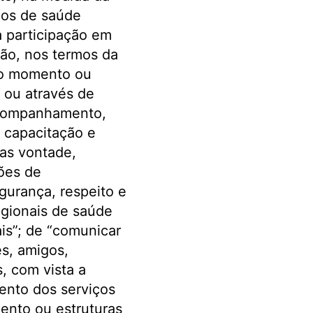
dos de saúde
a participação em
ção, nos termos da
 no momento ou
 ou através de
acompanhamento,
a capacitação e
uas vontade,
ções de
gurança, respeito e
egionais de saúde
is”; de “comunicar
es, amigos,
, com vista a
nto dos serviços
ento ou estruturas