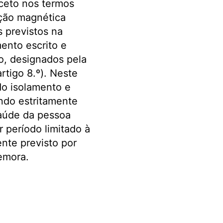
xceto nos termos
ação magnética
 previstos na
mento escrito e
ão, designados pela
artigo 8.º). Neste
do isolamento e
ndo estritamente
saúde da pessoa
 período limitado à
nte previsto por
emora.