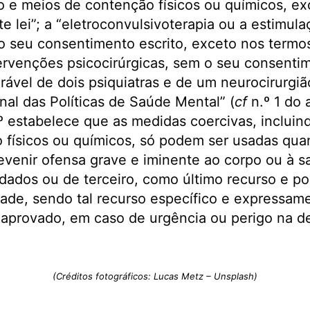
o e meios de contenção físicos ou químicos, e
te lei”; a “eletroconvulsivoterapia ou a estimul
o seu consentimento escrito, exceto nos termos
ntervenções psicocirúrgicas, sem o seu consenti
orável de dois psiquiatras e de um neurocirurgi
al das Políticas de Saúde Mental” (
cf
n.º 1 do 
1.º estabelece que as medidas coercivas, incluin
 físicos ou químicos, só podem ser usadas qua
evenir ofensa grave e iminente ao corpo ou à 
dados ou de terceiro, como último recurso e por
dade, sendo tal recurso específico e expressame
 aprovado, em caso de urgência ou perigo na d
(Créditos fotográficos: Lucas Metz – Unsplash)