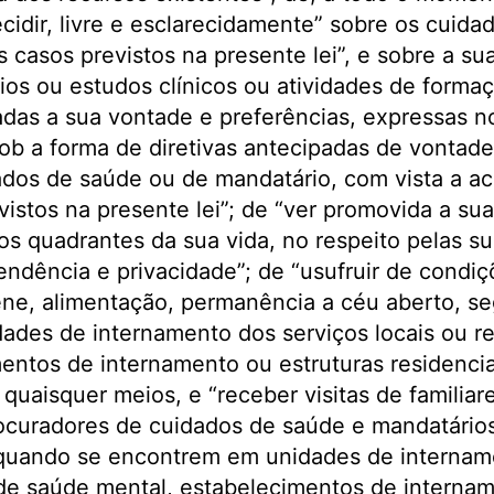
cidir, livre e esclarecidamente” sobre os cuida
s casos previstos na presente lei”, e sobre a su
ios ou estudos clínicos ou atividades de forma
itadas a sua vontade e preferências, expressas
b a forma de diretivas antecipadas de vontade
ados de saúde ou de mandatário, com vista a 
vistos na presente lei”; de “ver promovida a su
os quadrantes da sua vida, no respeito pelas s
endência e privacidade”; de “usufruir de condi
iene, alimentação, permanência a céu aberto, se
ades de internamento dos serviços locais ou r
entos de internamento ou estruturas residencia
 quaisquer meios, e “receber visitas de familiar
curadores de cuidados de saúde e mandatários
uando se encontrem em unidades de intername
 de saúde mental, estabelecimentos de internam