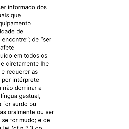
ser informado dos
uais que
equipamento
nidade de
 encontre”; de “ser
afete
tuído em todos os
ue diretamente lhe
 e requerer as
 por intérprete
u não dominar a
língua gestual,
e for surdo ou
das oralmente ou ser
 se for mudo; e de
lei (
cf
n.º 3 do