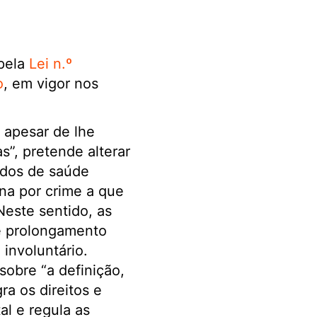
 pela
Lei n.º
o
, em vigor nos
 apesar de lhe
s”, pretende alterar
ados de saúde
na por crime a que
Neste sentido, as
de prolongamento
involuntário.
sobre “a definição,
a os direitos e
l e regula as