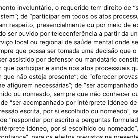
ento involuntário, o requerido tem direito de “
sistem”; de “participar em todos os atos process
gam respeito, presencialmente ou por meio de 
o ser ouvido por teleconferência a partir da u
viço local ou regional de saúde mental onde se
sempre que possa ser tomada uma decisão que o 
er assistido por defensor ou mandatário consti
 que participar e ainda nos atos processuais q
 que não esteja presente”; de “oferecer provas
lhe afigurem necessárias”; de “ser acompanhado
olhido ou nomeado, sempre que não conhecer o
 de “ser acompanhado por intérprete idóneo de 
pressão escrita, por si escolhido ou nomeado”, s
; de “responder por escrito a perguntas formula
érprete idóneo, por si escolhido ou nomeado”,
onfiança”, para os efeitos previstos na presente 