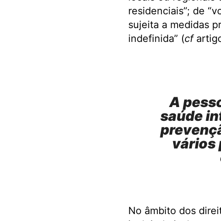
residenciais”; de “v
sujeita a medidas pr
indefinida” (
cf
artigo
A pesso
saúde in
prevençã
vários
No âmbito dos direi