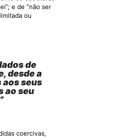
ei”; e de “não ser
limitada ou
idados de
e, desde a
s aos seus
s ao seu
”
didas coercivas,