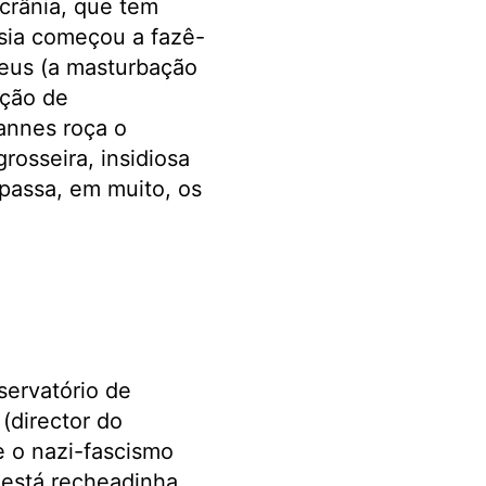
crânia, que tem
ssia começou a fazê-
peus (a masturbação
ação de
annes roça o
rosseira, insidiosa
apassa, em muito, os
servatório de
(director do
e o nazi-fascismo
 está recheadinha