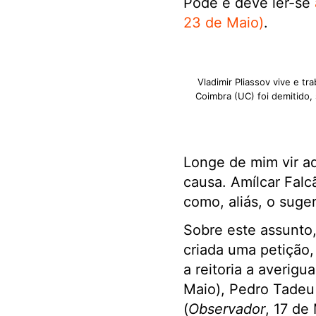
Pode e deve ler-se
23 de Maio)
.
Vladimir Pliassov vive e t
Coimbra (UC) foi demitido, 
Longe de mim vir aq
causa. Amílcar Falc
como, aliás, o sug
Sobre este assunto
criada uma petição,
a reitoria a averig
Maio), Pedro Tadeu
(
Observador
, 17 de