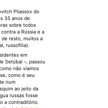
vitch Pliassov do
ós 35 anos de
oras sobre todos
ontra a Rússia e a
 de resto, muitos a
 russofilia).
esidentes em
de Setúbal –, passou
 como não víamos
sse, como é seu
nte num
squim ao jeito da
ngua russas fosse
 a contraditório.