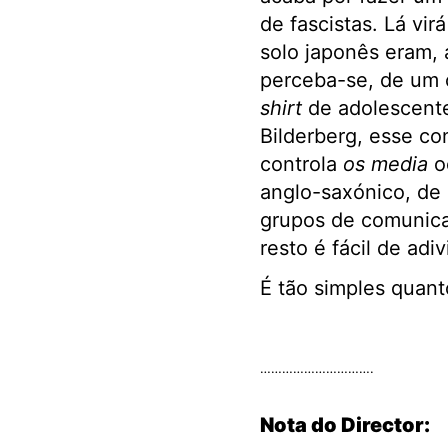
de fascistas. Lá vi
solo japonês eram, 
perceba-se, de um o
shirt
de adolescente:
Bilderberg, esse co
controla
os media
oc
anglo-saxónico, de 
grupos de comunica
resto é fácil de ad
É tão simples quant
.
………………………….
Nota do Director: