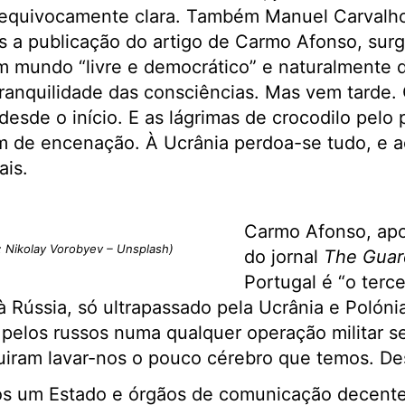
nequivocamente clara. Também Manuel Carvalho,
s a publicação do artigo de Carmo Afonso, sur
m mundo “livre e democrático” e naturalmente 
tranquilidade das consciências. Mas vem tarde. 
 desde o início. E as lágrimas de crocodilo pelo
 de encenação. À Ucrânia perdoa-se tudo, e a
ais.
Carmo Afonso, ap
: Nikolay Vorobyev – Unsplash)
do jornal
The Guar
Portugal é “o terc
 Rússia, só ultrapassado pela Ucrânia e Polóni
pelos russos numa qualquer operação militar se
iram lavar-nos o pouco cérebro que temos. D
os um Estado e órgãos de comunicação decente