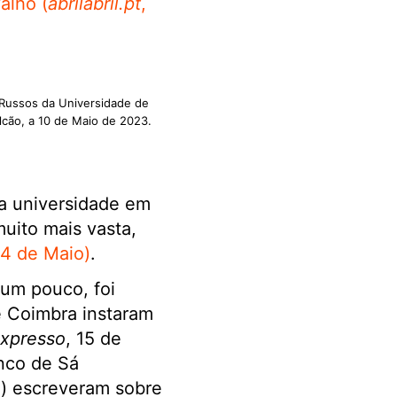
alho (
abrilabril.pt
,
s Russos da Universidade de
alcão, a 10 de Maio de 2023.
da universidade em
uito mais vasta,
4 de Maio)
.
um pouco, foi
e Coimbra instaram
xpresso
, 15 de
anco de Sá
o) escreveram sobre