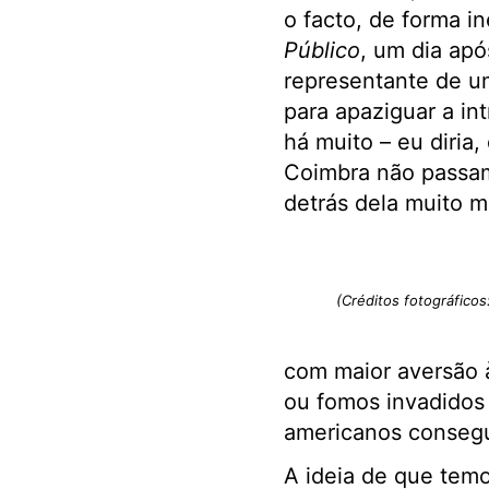
o facto, de forma i
Público
, um dia apó
representante de u
para apaziguar a in
há muito – eu diria,
Coimbra não passam
detrás dela muito m
(Créditos fotográficos
com maior aversão à
ou fomos invadidos 
americanos consegu
A ideia de que tem