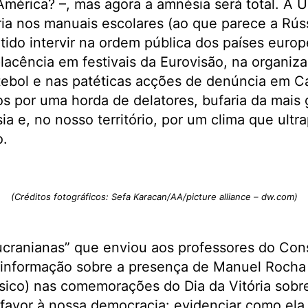
mérica? –, mas agora a amnésia será total. À U
ria nos manuais escolares (ao que parece a Rú
tido intervir na ordem pública dos países euro
acência em festivais da Eurovisão, na organiz
ebol e nas patéticas acções de denúncia em C
os por uma horda de delatores, bufaria da mais g
a e, no nosso território, por um clima que ultr
o.
(Créditos fotográficos: Sefa Karacan/AA/picture alliance – dw.com)
ucranianas” que enviou aos professores do Con
informação sobre a presença de Manuel Rocha 
sico) nas comemorações do Dia da Vitória sobr
favor à nossa democracia: evidenciar como ela