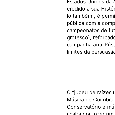
Estados Unidos da A
erodido a sua Histó
lo também), é permi
pública com a compl
campeonatos de fut
grotesco), reforçad
campanha anti-Rússi
limites da persuasã
O “judeu de raízes 
Música de Coimbra 
Conservatório e mú
acaba por fazer um 