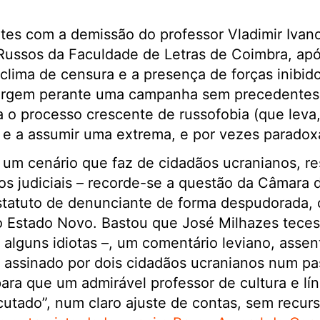
tes com a demissão do professor Vladimir Ivano
Russos da Faculdade de Letras de Coimbra, ap
 clima de censura e a presença de forças inibid
urgem perante uma campanha sem precedentes c
ra o processo crescente de russofobia (que leva,
 e a assumir uma extrema, e por vezes paradoxal,
 um cenário que faz de cidadãos ucranianos, r
os judiciais – recorde-se a questão da Câmara 
estatuto de denunciante de forma despudorada,
o Estado Novo. Bastou que José Milhazes tece
e alguns idiotas –, um comentário leviano, asse
o assinado por dois cidadãos ucranianos num pa
para que um admirável professor de cultura e lí
tado”, num claro ajuste de contas, sem recurso