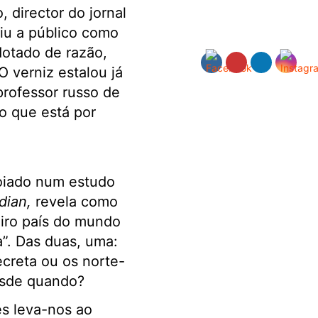
 director do jornal
giu a público como
dotado de razão,
O verniz estalou já
 professor russo de
o que está por
oiado num estudo
dian,
revela como
eiro país do mundo
a”. Das duas, uma:
creta ou os norte-
esde quando?
s leva-nos ao