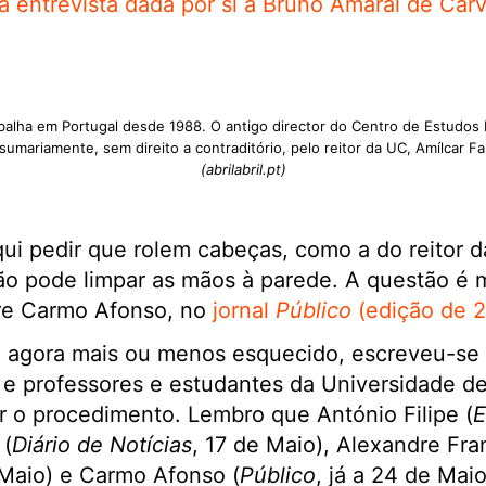
a entrevista dada por si a Bruno Amaral de Carv
rabalha em Portugal desde 1988. O antigo director do Centro de Estudo
sumariamente, sem direito a contraditório, pelo reitor da UC, Amílcar F
(abrilabril.pt)
ui pedir que rolem cabeças, como a do reitor 
ão pode limpar as mãos à parede. A questão é m
ere Carmo Afonso, no
jornal
Público
(edição de 2
, agora mais ou menos esquecido, escreveu-se 
 e professores e estudantes da Universidade d
uar o procedimento. Lembro que António Filipe (
E
 (
Diário de Notícias
, 17 de Maio), Alexandre Fr
 Maio) e Carmo Afonso (
Público
, já a 24 de Mai