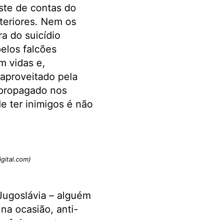
ste de contas do
nteriores. Nem os
a do suicídio
elos falcões
m vidas e,
 aproveitado pela
 propagado nos
e ter inimigos é não
igital.com)
Jugoslávia – alguém
na ocasião, anti-