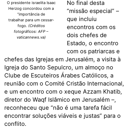
No final desta
O presidente israelita Isaac
Herzog concordou com a
“missão especial” –
“importância de
que incluiu
trabalhar para um cessar-
fogo
. (Créditos
encontros com os
fotográficos: AFP –
dois chefes de
vaticannews.va)
Estado, o encontro
com os patriarcas e
chefes das Igrejas em Jerusalém, a visita à
Igreja do Santo Sepulcro, um almoço no
Clube de Escuteiros Árabes Católicos, a
reunião com o Comité Cristão Internacional,
e um encontro com o xeque Azzam Khatib,
diretor do Waqf Islâmico em Jerusalém –,
reconheceu que “não é uma tarefa fácil
encontrar soluções viáveis ​​e justas” para o
conflito.