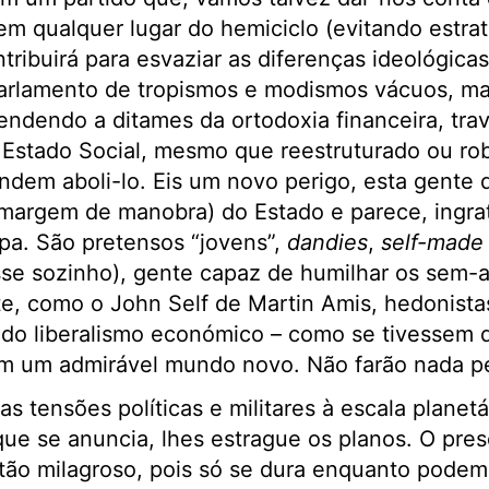
em qualquer lugar do hemiciclo (evitando estr
tribuirá para esvaziar as diferenças ideológica
parlamento de tropismos e modismos vácuos, ma
ndendo a ditames da ortodoxia financeira, trav
Estado Social, mesmo que reestruturado ou ro
ndem aboli-lo. Eis um novo perigo, esta gente
 margem de manobra) do Estado e parece, ingra
opa. São pretensos “jovens”,
dandies
,
self-made
se sozinho), gente capaz de humilhar os sem-a
te, como o John Self de Martin Amis, hedonistas
do liberalismo económico – como se tivessem 
am um admirável mundo novo. Não farão nada pe
s tensões políticas e militares à escala planetá
que se anuncia, lhes estrague os planos. O pres
tão milagroso, pois só se dura enquanto podem