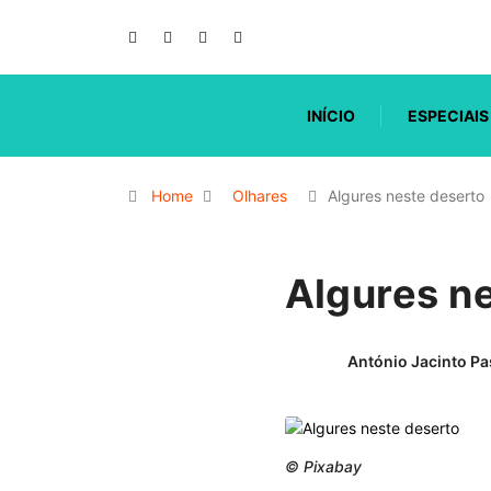
INÍCIO
ESPECIAIS
Home
Olhares
Algures neste deserto
Algures n
António Jacinto Pa
© Pixabay