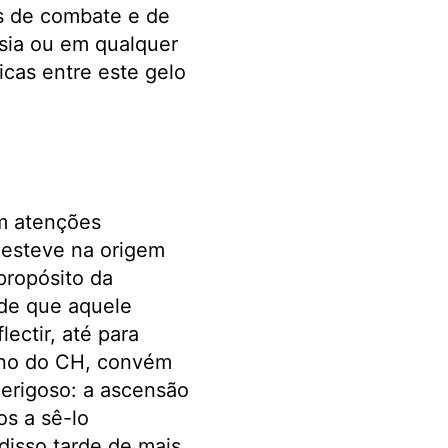
os de combate e de
sia ou em qualquer
icas entre este gelo
om atenções
e esteve na origem
propósito da
 de que aquele
lectir, até para
rno do CH, convém
erigoso: a ascensão
os a sê-lo
isso tarde de mais,