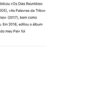
Publicou «Os Dias Reunidos»
05), «As Palavras da Tribo»
vras» (2017), bem como
. Em 2018, editou o álbum
do meu Pai» foi
DOLO POR DESIGN
OLHARES
A fila que se fura por cima
06/08/2026