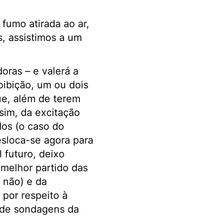
fumo atirada ao ar,
, assistimos a um
oras – e valerá a
roibição, um ou dois
ue, além de terem
sim, da excitação
dos (o caso do
esloca-se agora para
l futuro, deixo
 melhor partido das
 não) e da
 por respeito à
s de sondagens da