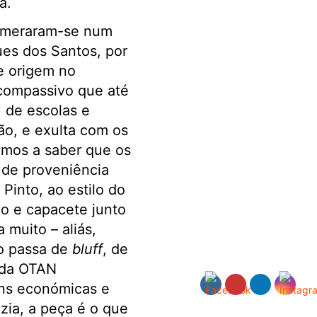
a.
smeraram-se num
ues dos Santos, por
e origem no
compassivo que até
 de escolas e
ão, e exulta com os
cámos a saber que os
 de proveniência
Pinto, ao estilo do
do e capacete junto
 muito – aliás,
ão passa de
bluff
, de
 da OTAN
ens económicas e
zia, a peça é o que