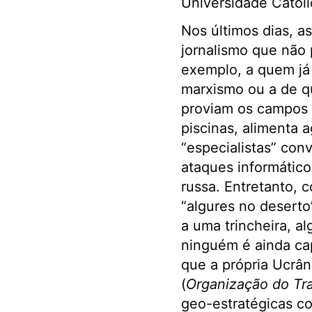
Universidade Católi
Nos últimos dias, as
jornalismo que não
exemplo, a quem já
marxismo ou a de q
proviam os campos d
piscinas, alimenta 
“especialistas” con
ataques informátic
russa. Entretanto, 
“algures no deserto
a uma trincheira, al
ninguém é ainda ca
que a própria Ucrâ
(
Organização do Tra
geo-estratégicas co