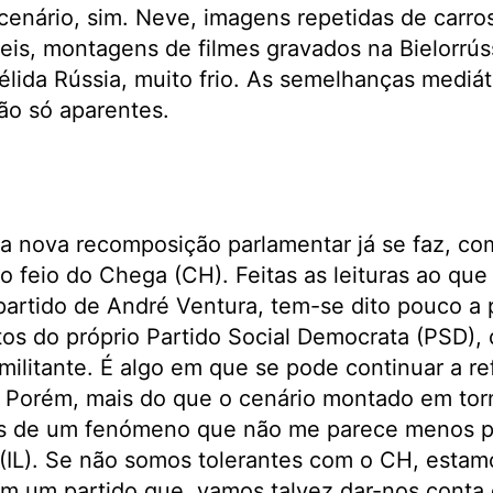
cenário, sim. Neve, imagens repetidas de carr
eis, montagens de filmes gravados na Bielorrús
gélida Rússia, muito frio. As semelhanças mediát
são só aparentes.
 a nova recomposição parlamentar já se faz, c
o feio do Chega (CH). Feitas as leituras ao qu
artido de André Ventura, tem-se dito pouco a 
tos do próprio Partido Social Democrata (PSD),
 militante. É algo em que se pode continuar a ref
. Porém, mais do que o cenário montado em to
os de um fenómeno que não me parece menos p
l (IL). Se não somos tolerantes com o CH, estam
 um partido que, vamos talvez dar-nos conta d