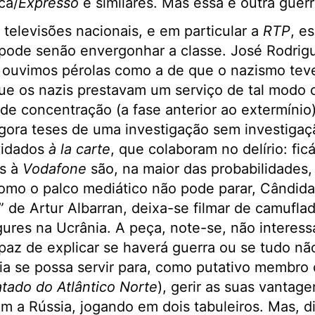
ca/
Expresso
e similares. Mas essa é outra guerr
 televisões nacionais, e em particular a
RTP
, e
 pode senão envergonhar a classe. José Rodrig
 ouvimos pérolas como a de que o nazismo tev
ue os nazis prestavam um serviço de tal modo 
e concentração (a fase anterior ao extermínio)
agora teses de uma investigação sem investigaç
vidados
à la carte
, que colaboram no delírio: fi
os à
Vodafone
são, na maior das probabilidades,
como o palco mediático não pode parar, Cândida 
” de Artur Albarran, deixa-se filmar de camufla
gures na Ucrânia. A peça, note-se, não interessa
paz de explicar se haverá guerra ou se tudo n
nia se possa servir para, como putativo membro
tado do Atlântico Norte
), gerir as suas vantag
m a Rússia, jogando em dois tabuleiros. Mas, di