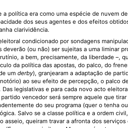
 a política era como uma espécie de nuvem de 
acidade dos seus agentes e dos efeitos obtidos
nha clarividência.
leitoral condicionado por sondagens manipulad
s deverão (ou não) ser sujeitas a uma liminar p
utínio, a bem, precisamente, da liberdade –, q
culo da política das apostas, do palco, do frene
l de um
derby
), granjearam a adaptação de parti
é notório) ao seu efeito de percepção, o palco d
 Das legislativas e para cada novo acto eleitora
 partido vencedor será sempre aquele que tirar
dentemente do seu programa (quer o tenha ou
ica. Salvo se a classe política e a ordem civil,
o asseio, queiram travar a afronta dos serviço