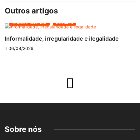
Outros artigos
LENDO E RELENDO
OLHARES
Informalidade, irregularidade e ilegalidade
A
06/08/2026
Sobre nós