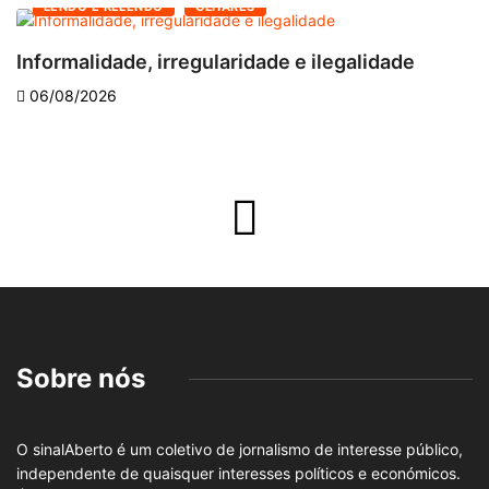
LENDO E RELENDO
OLHARES
Informalidade, irregularidade e ilegalidade
A
06/08/2026
Sobre nós
O sinalAberto é um coletivo de jornalismo de interesse público,
independente de quaisquer interesses políticos e económicos.