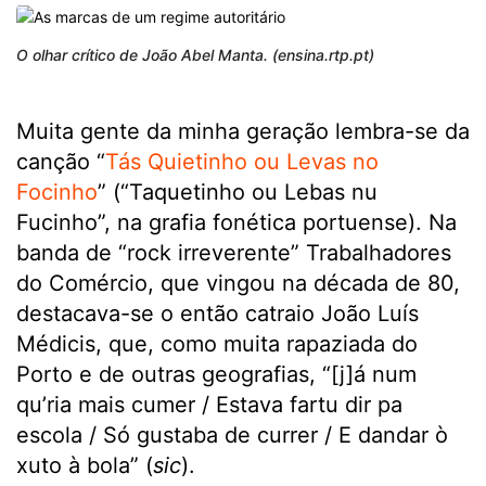
O olhar crítico de João Abel Manta. (ensina.rtp.pt)
Muita gente da minha geração lembra-se da
canção “
Tás Quietinho ou Levas no
Focinho
” (“Taquetinho ou Lebas nu
Fucinho”, na grafia fonética portuense). Na
banda de “rock irreverente” Trabalhadores
do Comércio, que vingou na década de 80,
destacava-se o então catraio João Luís
Médicis, que, como muita rapaziada do
Porto e de outras geografias, “[j]á num
qu’ria mais cumer / Estava fartu dir pa
escola / Só gustaba de currer / E dandar ò
xuto à bola” (
sic
).