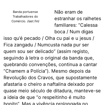
Não eram de
Banda portuense
Trabalhadores do
estranhar os ralhetes
Comércio.
(last.fm)
familiares: “Calessa
boca / Num digas
isso qu’é pecado / Olha cu pai e u jesus /
Fica zangadu / Numcusta nada pur ser
quem sou ser delicado” (assim registo,
seguindo à letra o original da banda que,
quebrando convenções, continua a cantar
“Chamem a Polícia”). Mesmo depois da
Revolução dos Cravos, que supostamente
afastaria o cheiro a naftalina deixado por
quase meio século de ditadura, manteve-se
a ideia de que “o respeitinho é muito
bonito”. Mas a vivência prolongada no