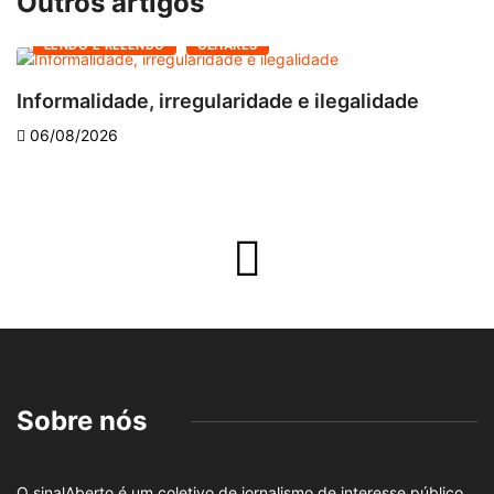
Outros artigos
LENDO E RELENDO
OLHARES
Informalidade, irregularidade e ilegalidade
A
06/08/2026
Sobre nós
O sinalAberto é um coletivo de jornalismo de interesse público,