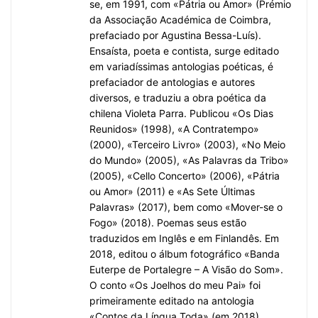
se, em 1991, com «Pátria ou Amor» (Prémio
da Associação Académica de Coimbra,
prefaciado por Agustina Bessa-Luís).
Ensaísta, poeta e contista, surge editado
em variadíssimas antologias poéticas, é
prefaciador de antologias e autores
diversos, e traduziu a obra poética da
chilena Violeta Parra. Publicou «Os Dias
Reunidos» (1998), «A Contratempo»
(2000), «Terceiro Livro» (2003), «No Meio
do Mundo» (2005), «As Palavras da Tribo»
(2005), «Cello Concerto» (2006), «Pátria
ou Amor» (2011) e «As Sete Últimas
Palavras» (2017), bem como «Mover-se o
Fogo» (2018). Poemas seus estão
traduzidos em Inglês e em Finlandês. Em
2018, editou o álbum fotográfico «Banda
Euterpe de Portalegre – A Visão do Som».
O conto «Os Joelhos do meu Pai» foi
primeiramente editado na antologia
«Contos da Língua Toda» (em 2018).