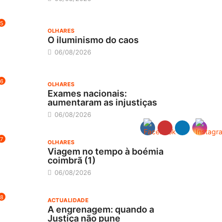
5
OLHARES
O iluminismo do caos
06/08/2026
6
OLHARES
Exames nacionais:
aumentaram as injustiças
06/08/2026
7
OLHARES
Viagem no tempo à boémia
coimbrã (1)
06/08/2026
8
ACTUALIDADE
A engrenagem: quando a
Justiça não pune