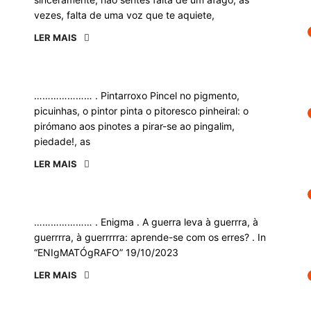
vezes, falta de uma voz que te aquiete,
LER MAIS
………………… . Pintarroxo Pincel no pigmento,
picuinhas, o pintor pinta o pitoresco pinheiral: o
pirómano aos pinotes a pirar-se ao pingalim,
piedade!, as
LER MAIS
………………… . Enigma . A guerra leva à guerrra, à
guerrrra, à guerrrrra: aprende-se com os erres? . In
“ENIgMATÓgRAFO” 19/10/2023
LER MAIS