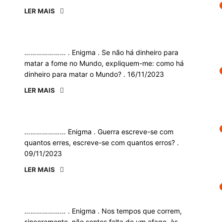
LER MAIS
………………… . Enigma . Se não há dinheiro para
matar a fome no Mundo, expliquem-me: como há
dinheiro para matar o Mundo? . 16/11/2023
LER MAIS
………………… Enigma . Guerra escreve-se com
quantos erres, escreve-se com quantos erros? .
09/11/2023
LER MAIS
………………… . Enigma . Nos tempos que correm,
sinceramente, não sentes falta de um afago, às