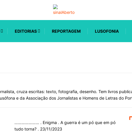
EDITORIAS
REPORTAGEM
LUSOFONIA
rnalista, cruza escritas: texto, fotografia, desenho. Tem livros publi
usófona e da Associação dos Jornalistas e Homens de Letras do Por
………………… . Enigma . A guerra é um pó que em pó
tudo torna? . 23/11/2023