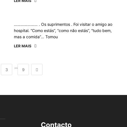
LER MAIS
………………… . Os suprimentos . Foi visitar o amigo ao
hospital. “Como estás”, “como não estás”, “tudo bem,
mas a comida”… Tomou
LER MAIS
…
3
9
Contacto