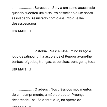
………………… . Surucucu . Sorvia um sumo açucarado
quando sucedeu um sussurro associado a um sopro
assolapado. Assustado com o assunto que lhe
desassossegou
LER MAIS
………………… . Pilifobia . Nasceu-lhe um no braço e
logo desatinou: tinha asco a pêlo! Repugnavam-lhe
barbas, bigodes, tranças, cabeleiras, penugens, toda
LER MAIS
………………… . O adeus . Nos clássicos movimentos
de um cumprimento, a mão do doutor Proença
desprendeu-se. Acidente: que, no aperto de