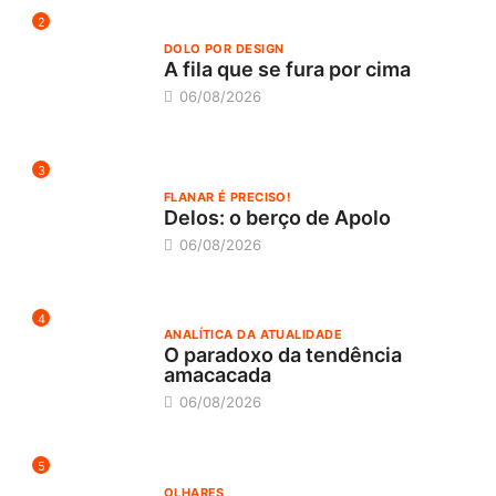
2
DOLO POR DESIGN
A fila que se fura por cima
06/08/2026
3
FLANAR É PRECISO!
Delos: o berço de Apolo
06/08/2026
4
ANALÍTICA DA ATUALIDADE
O paradoxo da tendência
amacacada
06/08/2026
5
OLHARES