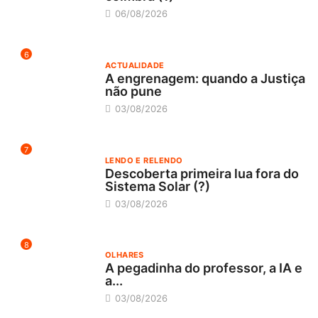
06/08/2026
6
ACTUALIDADE
A engrenagem: quando a Justiça
não pune
03/08/2026
7
LENDO E RELENDO
Descoberta primeira lua fora do
Sistema Solar (?)
03/08/2026
8
OLHARES
A pegadinha do professor, a IA e
a...
03/08/2026