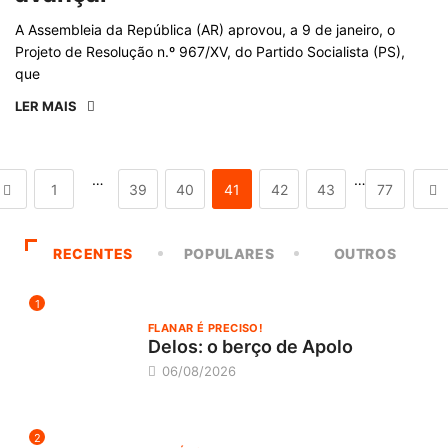
A Assembleia da República (AR) aprovou, a 9 de janeiro, o
Projeto de Resolução n.º 967/XV, do Partido Socialista (PS),
que
LER MAIS
…
…
1
39
40
41
42
43
77
RECENTES
POPULARES
OUTROS
1
FLANAR É PRECISO!
Delos: o berço de Apolo
06/08/2026
2