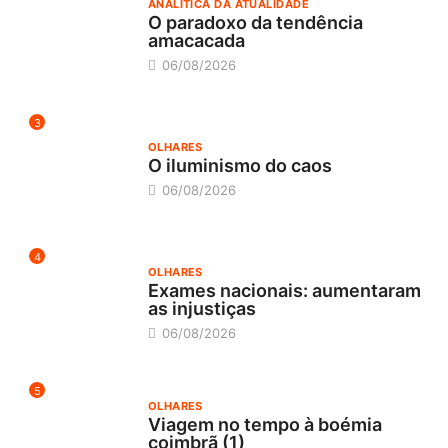
ANALÍTICA DA ATUALIDADE
O paradoxo da tendência
amacacada
06/08/2026
3
OLHARES
O iluminismo do caos
06/08/2026
4
OLHARES
Exames nacionais: aumentaram
as injustiças
06/08/2026
5
OLHARES
Viagem no tempo à boémia
coimbrã (1)