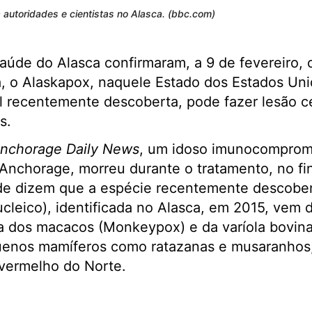
 autoridades e cientistas no Alasca. (bbc.com)
aúde do Alasca confirmaram, a 9 de fevereiro, o
a, o Alaskapox, naquele Estado dos Estados Un
l recentemente descoberta, pode fazer lesão c
s.
nchorage Daily News
, um idoso imunocomprome
 Anchorage, morreu durante o tratamento, no fina
de dizem que a espécie recentemente descober
ucleico), identificada no Alasca, em 2015, ve
ola dos macacos (Monkeypox) e da varíola bovina
enos mamíferos como ratazanas e musaranhos, 
vermelho do Norte.