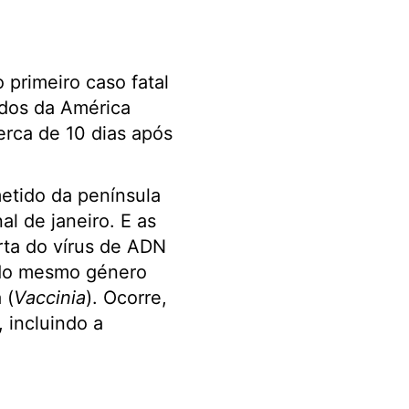
 primeiro caso fatal
idos da América
erca de 10 dias após
tido da península
l de janeiro. E as
ta do vírus de ADN
m do mesmo género
 (
Vaccinia
). Ocorre,
incluindo a