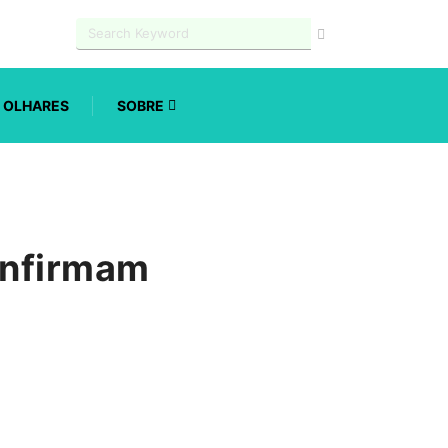
OLHARES
SOBRE
onfirmam