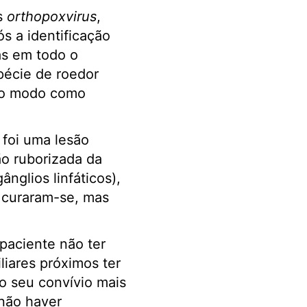
s
orthopoxvirus
,
s a identificação
as em todo o
pécie de roedor
o o modo como
 foi uma lesão
o ruborizada da
nglios linfáticos),
s curaram-se, mas
paciente não ter
liares próximos ter
o seu convívio mais
não haver