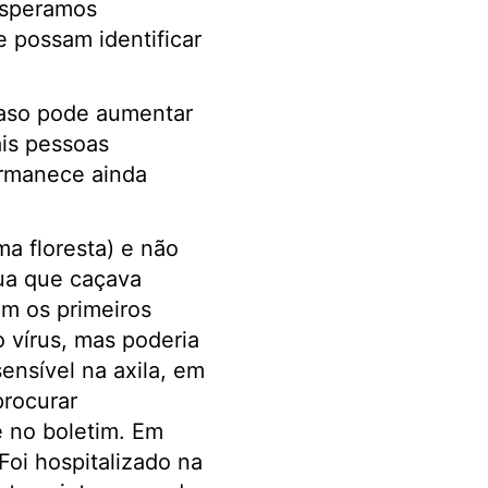
esperamos
e possam identificar
caso pode aumentar
is pessoas
ermanece ainda
a floresta) e não
rua que caçava
m os primeiros
 vírus, mas poderia
nsível na axila, em
procurar
e no boletim. Em
Foi hospitalizado na