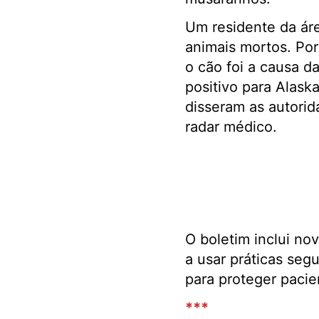
Um residente da ár
animais mortos. Po
o cão foi a causa d
positivo para Alask
disseram as autorid
radar médico.
O boletim inclui n
a usar práticas seg
para proteger pacie
***