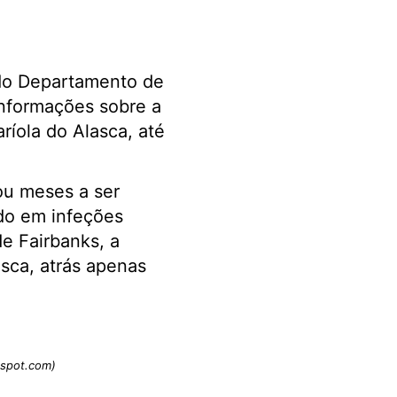
do Departamento de
informações sobre a
íola do Alasca, até
ou meses a ser
ado em infeções
de Fairbanks, a
asca, atrás apenas
gspot.com)