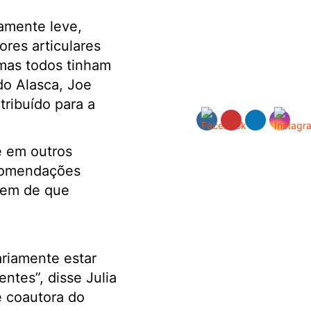
amente leve,
ores articulares
mas todos tinham
do Alasca, Joe
ribuído para a
e em outros
ecomendações
quem de que
riamente estar
ntes”, disse Julia
e coautora do