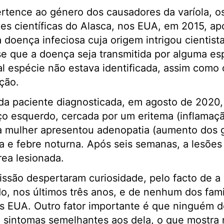
ertence ao género dos causadores da varíola, o
des científicas do Alasca, nos EUA, em 2015, apó
doença infeciosa cuja origem intrigou cientist
 que a doença seja transmitida por alguma es
al espécie não estava identificada, assim com
ação.
da paciente diagnosticada, em agosto de 2020,
ço esquerdo, cercada por um eritema (inflamaçã
a mulher apresentou adenopatia (aumento dos gâ
a e febre noturna. Após seis semanas, a lesõe
área lesionada.
ssão despertaram curiosidade, pelo facto de a 
o, nos últimos três anos, e de nenhum dos fami
os EUA. Outro fator importante é que ninguém d
 sintomas semelhantes aos dela, o que mostra 