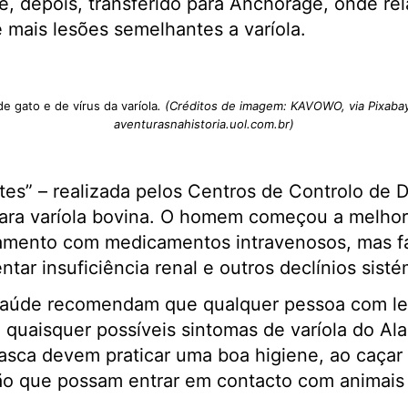
e, depois, transferido para Anchorage, onde re
 mais lesões semelhantes a varíola.
de gato e de vírus da varíola
. (Créditos de imagem: KAVOWO, via Pixaba
aventurasnahistoria.uol.com.br)
tes” – realizada pelos Centros de Controlo de 
 para varíola bovina. O homem começou a melho
amento com medicamentos intravenosos, mas fal
ntar insuficiência renal e outros declínios sisté
saúde recomendam que qualquer pessoa com le
e quaisquer possíveis sintomas de varíola do Al
asca devem praticar uma boa higiene, ao caçar 
ão que possam entrar em contacto com animais