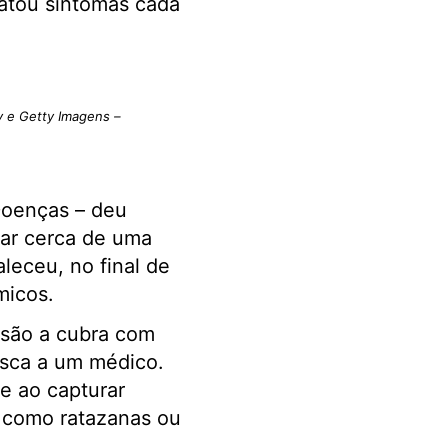
latou sintomas cada
y e Getty Imagens –
Doenças – deu
rar cerca de uma
eceu, no final de
micos.
são a cubra com
asca a um médico.
e ao capturar
 como ratazanas ou