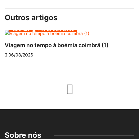
Outros artigos
OLHARES
PAU DE DOIS BICOS
Viagem no tempo à boémia coimbrã (1)
A
06/08/2026
Sobre nós