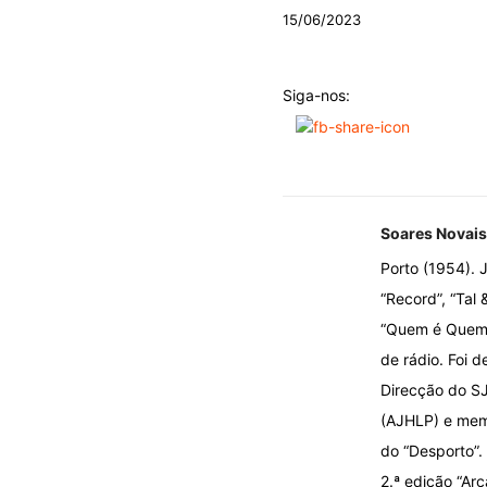
15/06/2023
Siga-nos:
Soares Novais
Porto (1954). J
“Record”, “Tal 
“Quem é Quem n
de rádio. Foi d
Direcção do SJ
(AJHLP) e memb
do “Desporto”.
2.ª edição “Ar