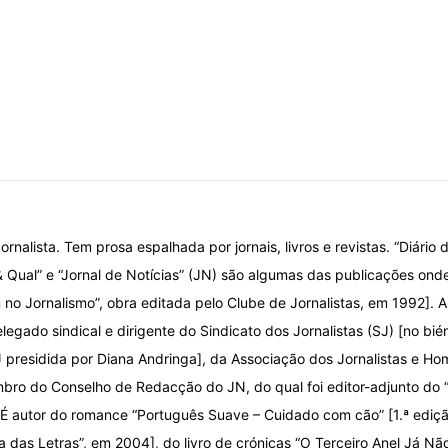
ornalista. Tem prosa espalhada por jornais, livros e revistas. “Diário d
& Qual” e “Jornal de Notícias” (JN) são algumas das publicações onde
o Jornalismo”, obra editada pelo Clube de Jornalistas, em 1992]. A
elegado sindical e dirigente do Sindicato dos Jornalistas (SJ) [no bi
 presidida por Diana Andringa], da Associação dos Jornalistas e Ho
ro do Conselho de Redacção do JN, do qual foi editor-adjunto do
 É autor do romance “Português Suave – Cuidado com cão” [1.ª ediç
ca das Letras”, em 2004], do livro de crónicas “O Terceiro Anel Já Nã