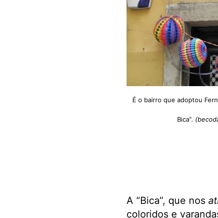
É o bairro que adoptou Fern
Bica”.
(becod
A “Bica”, que nos
at
coloridos e varanda