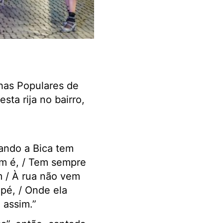
chas Populares de
sta rija no bairro,
ando a Bica tem
m é, / Tem sempre
im / À rua não vem
pé, / Onde ela
 assim.”