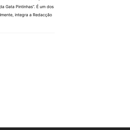
 da Gata Pintinhas”. É um dos
almente, integra a Redacção
DOLO POR DESIGN
OLHARES
A fila que se fura por cima
06/08/2026