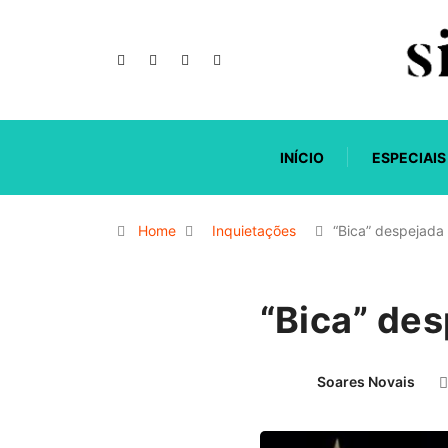
INÍCIO
ESPECIAIS
Home
Inquietações
“Bica” despejada
“Bica” de
Soares Novais