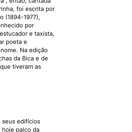
a”, então, cantada
nha, foi escrita por
to (1894-1977),
nhecido por
 estucador e taxista,
ar poeta e
enome. Na edição
chas da Bica e de
que tiveram as
seus edifícios
 hoje palco da