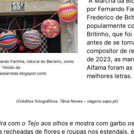
“A Marcha da Bic
por Fernando Fari
Frederico de Bri
popularmente co
Britinho, que foi
antes de se torn
compositor de r
de 2023, as mar
ando Farinha, natural do Barreiro, como
Alfama foram as 
“miúdo da
asbarrelas.blogspot.com)
melhores letras.
(Créditos fotográficos: Tânia Neves – viagens.sapo.pt)
ira com o Tejo aos olhos
e mostra com garbo os 
s recheadas de flores e roupas nos estendais, é