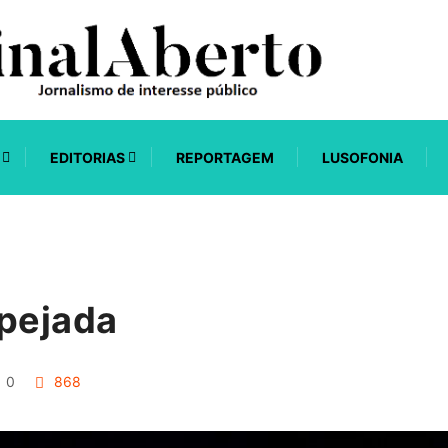
EDITORIAS
REPORTAGEM
LUSOFONIA
spejada
0
868