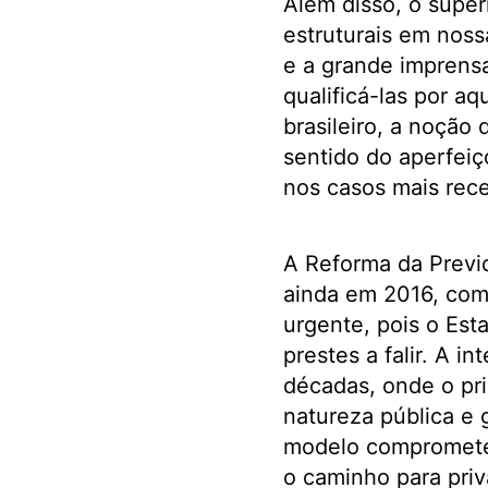
Além disso, o supe
estruturais em noss
e a grande imprens
qualificá-las por a
brasileiro, a noçã
sentido do aperfei
nos casos mais rece
A Reforma da Previd
ainda em 2016, co
urgente, pois o Esta
prestes a falir. A 
décadas, onde o pr
natureza pública e 
modelo compromete a
o caminho para priv