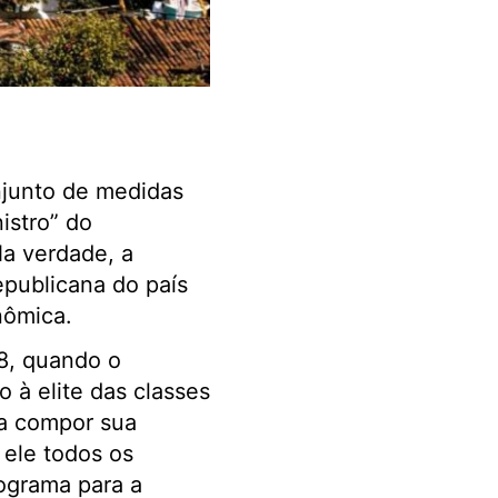
njunto de medidas
istro” do
a verdade, a
epublicana do país
nômica.
8, quando o
o à elite das classes
ra compor sua
 ele todos os
ograma para a