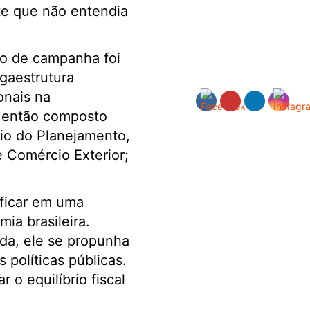
te que não entendia
so de campanha foi
gaestrutura
onais na
oi então composto
io do Planejamento,
e Comércio Exterior;
ificar em uma
ia brasileira.
da, ele se propunha
políticas públicas.
r o equilíbrio fiscal