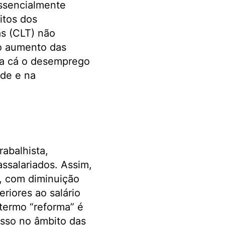
ssencialmente
itos dos
as (CLT) não
 o aumento das
ra cá o desemprego
de e na
abalhista,
assalariados. Assim,
o, com diminuição
riores ao salário
 termo “reforma” é
esso no âmbito das