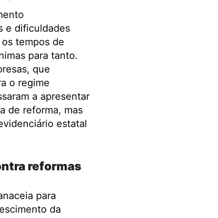
mento
 e dificuldades
s os tempos de
nimas para tanto.
presas, que
ra o regime
ssaram a apresentar
ta de reforma, mas
videnciário estatal
contra reformas
anaceia para
rescimento da