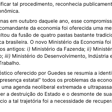
ificar tal procedimento, reconhecia publicamen
onômica.
urnas em outubro daquele ano, esse compromis
comandante da economia foi oferecida uma me
ultou da fusão de quatro pastas bastante tradici
ca brasileira. O novo Ministério da Economia f
os antigos:
i)
Ministério da Fazenda;
ii)
Ministér
o;
iii)
Ministério do Desenvolvimento, Indústria 
Trabalho.
stico oferecido por Guedes se resumia a ident
presença estatal” todos os problemas da econom
 uma agenda neoliberal extremada e ultrapassa
r a destruição do Estado e o desmonte de suas 
cio a tal trajetória foi a necessidade de recupera