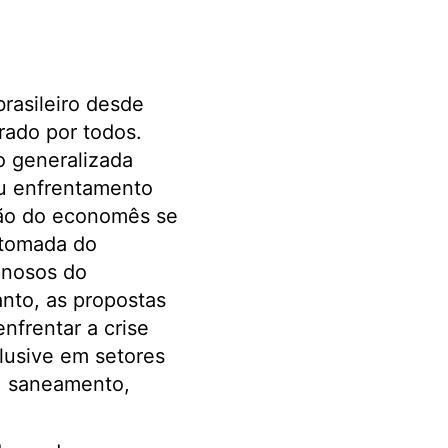
rasileiro desde
rado por todos.
o generalizada
eu enfrentamento
gão do economês se
retomada do
anosos do
nto, as propostas
nfrentar a crise
lusive em setores
l, saneamento,