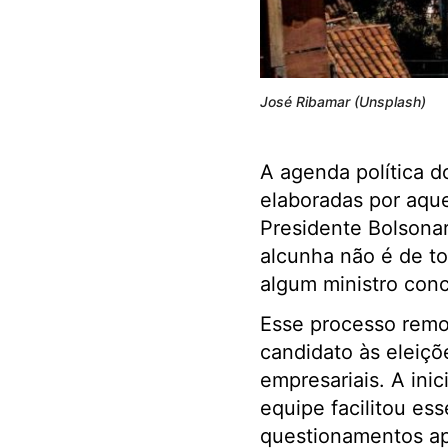
José Ribamar (Unsplash)
A agenda política d
elaboradas por aqu
Presidente Bolsona
alcunha não é de to
algum ministro con
Esse processo remo
candidato às eleiçõe
empresariais. A ini
equipe facilitou es
questionamentos ap