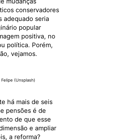
 de mudanças
íticos conservadores
s adequado seria
inário popular
magem positiva, no
 política. Porém,
não, vejamos.
Felipe (Unsplash)
te há mais de seis
 e pensões é de
mento de que esse
 dimensão e ampliar
is, a reforma?