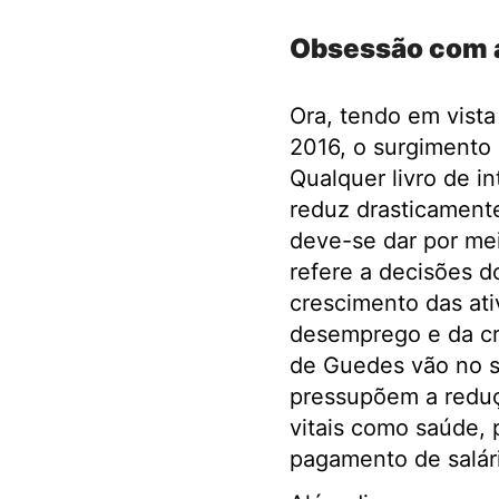
Obsessão com a
Ora, tendo em vist
2016, o surgimento 
Qualquer livro de i
reduz drasticament
deve-se dar por me
refere a decisões d
crescimento das ati
desemprego e da cri
de Guedes vão no se
pressupõem a reduç
vitais como saúde, 
pagamento de salári