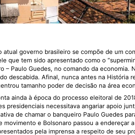
o atual governo brasileiro se compõe de um co
ele que tem sido apresentado como o “supermin
ro – Paulo Guedes, no comando da economia. N
do descabida. Afinal, nunca antes na História r
centrou tamanho poder de decisão na área eco
nta ainda à época do processo eleitoral de 201
s presidenciais necessitava angariar apoio junt
ciativa de chamar o banqueiro Paulo Guedes pa
se movimento e Bolsonaro passou a endereçar a
resentados pela imprensa a respeito de seu pr