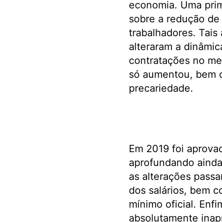
economia. Uma prim
sobre a redução de 
trabalhadores. Tais
alteraram a dinâmi
contratações no me
só aumentou, bem c
precariedade.
Em 2019 foi aprovad
aprofundando ainda m
as alterações passa
dos salários, bem c
mínimo oficial. Enf
absolutamente inapr