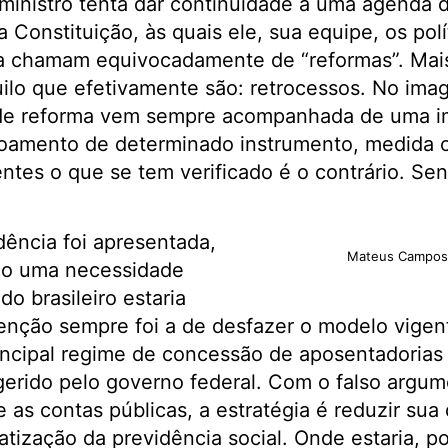
rministro tenta dar continuidade a uma agenda
a Constituição, às quais ele, sua equipe, os pol
a chamam equivocadamente de “reformas”. Mai
quilo que efetivamente são: retrocessos. No imag
o de reforma vem sempre acompanhada de uma i
çoamento de determinado instrumento, medida ou
ntes o que se tem verificado é o contrário. Se
ência foi apresentada,
Mateus Campos 
mo uma necessidade
do brasileiro estaria
intenção sempre foi a de desfazer o modelo vigen
incipal regime de concessão de aposentadorias
gerido pelo governo federal. Com o falso argu
s contas públicas, a estratégia é reduzir sua
atização da previdência social. Onde estaria, po