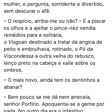
mulher, e pergunta, sorridente e divertido,
sem descurar o afã:
– O respício, arriba-me ou não? – E a piscar
os olhos e a ajeitar o
pince-nez
vendia
remédios para a solitária,
o
Visgoan
destinado a tratar da angina de
peito e embrulhava, rotinado, o
Pó da
Viscondessa
a outra velha do rebusco,
lenço preto na cabeça e xaile sobre os
ombros.
– O mais novo, ainda tem os dentinhos a
abanar?
– Bem pouco se me dá nem arreceia,
senhor Porfírio. Apoquenta-se a gente por
nada. No outro dia era o intestino