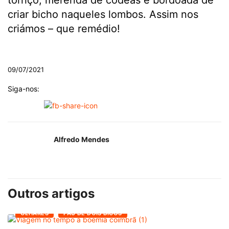
torriço, merenda de côdeas e bordoada de
criar bicho naqueles lombos. Assim nos
criámos – que remédio!
.
09/07/2021
Siga-nos:
Alfredo Mendes
Outros artigos
OLHARES
PAU DE DOIS BICOS