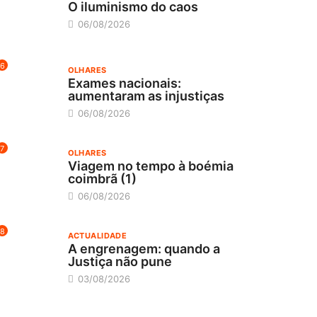
O iluminismo do caos
06/08/2026
6
OLHARES
Exames nacionais:
aumentaram as injustiças
06/08/2026
7
OLHARES
Viagem no tempo à boémia
coimbrã (1)
06/08/2026
8
ACTUALIDADE
A engrenagem: quando a
Justiça não pune
03/08/2026