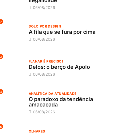
ilegalidade
06/08/2026
2
DOLO POR DESIGN
A fila que se fura por cima
06/08/2026
3
FLANAR É PRECISO!
Delos: o berço de Apolo
06/08/2026
4
ANALÍTICA DA ATUALIDADE
O paradoxo da tendência
amacacada
06/08/2026
5
OLHARES