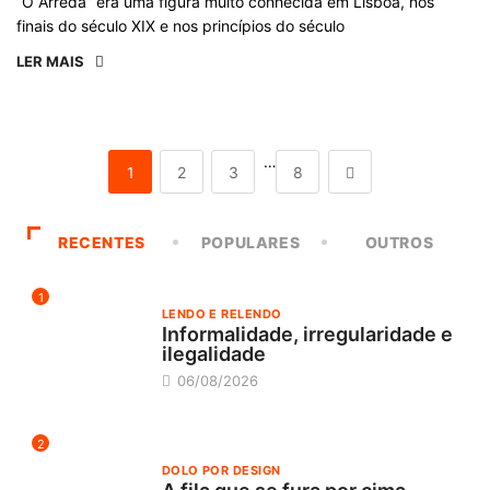
“O Arreda” era uma figura muito conhecida em Lisboa, nos
finais do século XIX e nos princípios do século
LER MAIS
…
1
2
3
8
RECENTES
POPULARES
OUTROS
1
LENDO E RELENDO
Informalidade, irregularidade e
ilegalidade
06/08/2026
2
DOLO POR DESIGN