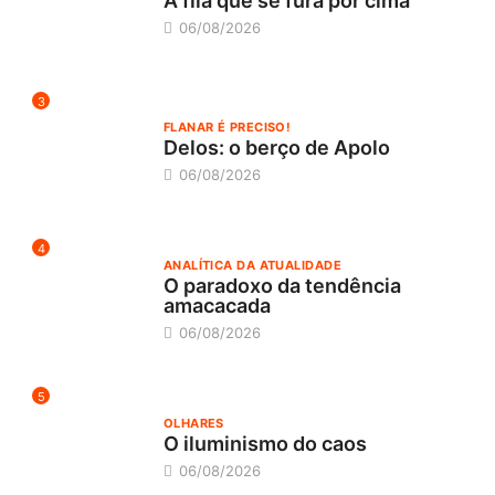
A fila que se fura por cima
06/08/2026
3
FLANAR É PRECISO!
Delos: o berço de Apolo
06/08/2026
4
ANALÍTICA DA ATUALIDADE
O paradoxo da tendência
amacacada
06/08/2026
5
OLHARES
O iluminismo do caos
06/08/2026