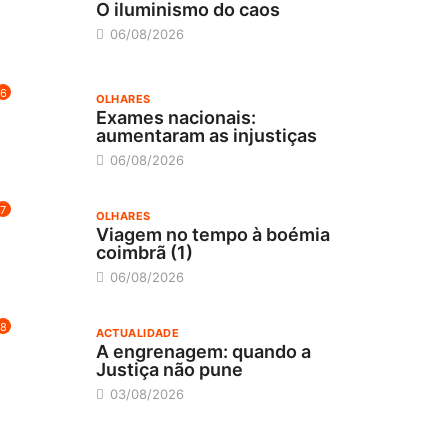
O iluminismo do caos
06/08/2026
6
OLHARES
Exames nacionais:
aumentaram as injustiças
06/08/2026
7
OLHARES
Viagem no tempo à boémia
coimbrã (1)
06/08/2026
8
ACTUALIDADE
A engrenagem: quando a
Justiça não pune
03/08/2026