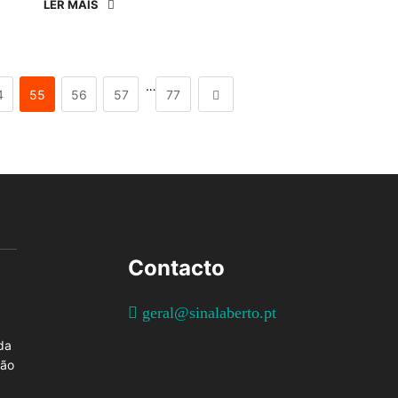
LER MAIS
…
4
55
56
57
77
Contacto
geral@sinalaberto.pt
da
ção