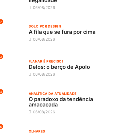
ilegalidade
06/08/2026
2
DOLO POR DESIGN
A fila que se fura por cima
06/08/2026
3
FLANAR É PRECISO!
Delos: o berço de Apolo
06/08/2026
4
ANALÍTICA DA ATUALIDADE
O paradoxo da tendência
amacacada
06/08/2026
5
OLHARES