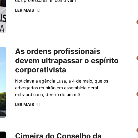
dos professores. E, como vem
LER MAIS
As ordens profissionais
devem ultrapassar o espírito
corporativista
Noticiava a agência Lusa, a 4 de maio, que os
advogados reunirão em assembleia geral
extraordinária, dentro de um mê
LER MAIS
Cimeira do Conselho da