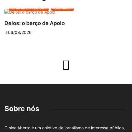
FLANAR É PRECISO!
OLHARES
Delos: o berço de Apolo
O
06/08/2026
Sobre nós
O sinalAberto é um coletivo de jornalismo de interesse público,