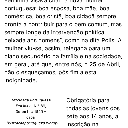
Feminina visava criar “a nova mulher
portuguesa: boa esposa, boa mãe, boa
doméstica, boa cristã, boa cidadã sempre
pronta a contribuir para o bem comum, mas
sempre longe da intervenção política
deixada aos homens”, como na dita Pólis. A
mulher viu-se, assim, relegada para um
plano secundário na família e na sociedade,
em geral, até que, entre nós, o 25 de Abril,
não o esqueçamos, pôs fim a esta
indignidade.
Obrigatória para
Mocidade Portuguesa
Feminina
, N.º 89,
todas as jovens dos
Setembro 1946 –
sete aos 14 anos, a
capa.
(lustracaoportugueza.wordpress.com)
inscrição na