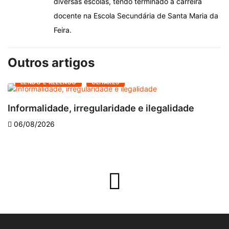
diversas escolas, tendo terminado a carreira
docente na Escola Secundária de Santa Maria da
Feira.
Outros artigos
LENDO E RELENDO
OLHARES
Informalidade, irregularidade e ilegalidade
A
06/08/2026