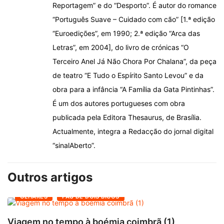
Reportagem” e do “Desporto”. É autor do romance
“Português Suave – Cuidado com cão” [1.ª edição
“Euroedições”, em 1990; 2.ª edição “Arca das
Letras”, em 2004], do livro de crónicas “O
Terceiro Anel Já Não Chora Por Chalana”, da peça
de teatro “E Tudo o Espírito Santo Levou” e da
obra para a infância “A Família da Gata Pintinhas”.
É um dos autores portugueses com obra
publicada pela Editora Thesaurus, de Brasília.
Actualmente, integra a Redacção do jornal digital
“sinalAberto”.
Outros artigos
OLHARES
PAU DE DOIS BICOS
Viagem no tempo à boémia coimbrã (1)
A