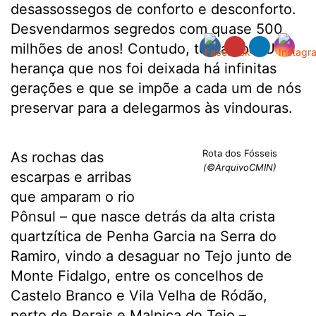
desassossegos de conforto e desconforto.
Desvendarmos segredos com quase 500
milhões de anos! Contudo, tentámos. Uma
herança que nos foi deixada há infinitas
gerações e que se impõe a cada um de nós
preservar para a delegarmos às vindouras.
Rota dos Fósseis
As rochas das
(©ArquivoCMIN)
escarpas e arribas
que amparam o rio
Pônsul – que nasce detrás da alta crista
quartzítica de Penha Garcia na Serra do
Ramiro, vindo a desaguar no Tejo junto de
Monte Fidalgo, entre os concelhos de
Castelo Branco e Vila Velha de Ródão,
perto de Perais e Malpica do Tejo –