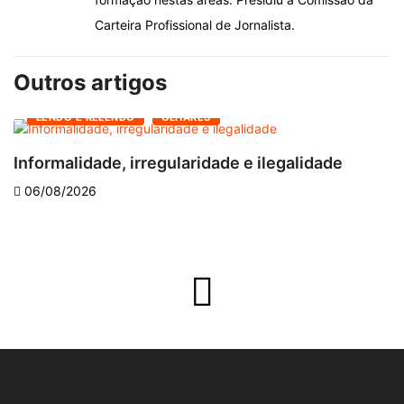
Carteira Profissional de Jornalista.
Outros artigos
LENDO E RELENDO
OLHARES
Informalidade, irregularidade e ilegalidade
A
06/08/2026