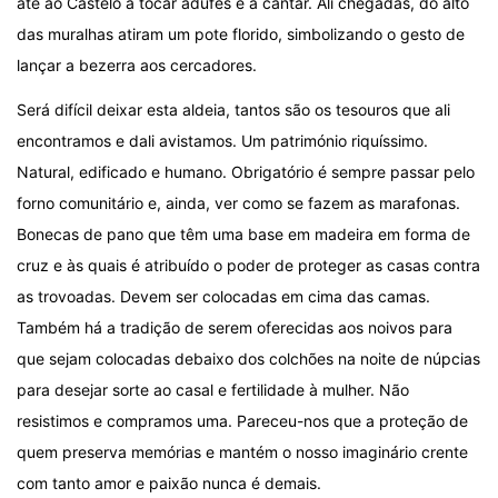
até ao Castelo a tocar adufes e a cantar. Ali chegadas, do alto
das muralhas atiram um pote florido, simbolizando o gesto de
lançar a bezerra aos cercadores.
Será difícil deixar esta aldeia, tantos são os tesouros que ali
encontramos e dali avistamos. Um património riquíssimo.
Natural, edificado e humano. Obrigatório é sempre passar pelo
forno comunitário e, ainda, ver como se fazem as marafonas.
Bonecas de pano que têm uma base em madeira em forma de
cruz e às quais é atribuído o poder de proteger as casas contra
as trovoadas. Devem ser colocadas em cima das camas.
Também há a tradição de serem oferecidas aos noivos para
que sejam colocadas debaixo dos colchões na noite de núpcias
para desejar sorte ao casal e fertilidade à mulher. Não
resistimos e compramos uma. Pareceu-nos que a proteção de
quem preserva memórias e mantém o nosso imaginário crente
com tanto amor e paixão nunca é demais.