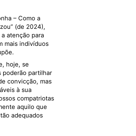
gonha – Como a
lizou” (de 2024),
 a atenção para
m mais indivíduos
upõe.
, hoje, se
 poderão partilhar
de convicção, mas
áveis à sua
ossos compatriotas
mente aquilo que
 tão adequados