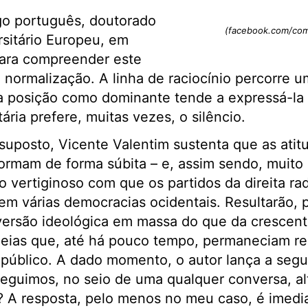
go português, doutorado
(facebook.com/com
rsitário Europeu, em
para compreender este
normalização. A linha de raciocínio percorre um
 posição como dominante tende a expressá-la 
ária prefere, muitas vezes, o silêncio.
suposto, Vicente Valentim sustenta que as atitu
ormam de forma súbita – e, assim sendo, muito 
vertiginoso com que os partidos da direita ra
 em várias democracias ocidentais. Resultarão, 
rsão ideológica em massa do que da crescente
ideias que, até há pouco tempo, permaneciam re
úblico. A dado momento, o autor lança a segui
eguimos, no seio de uma qualquer conversa, al
? A resposta, pelo menos no meu caso, é imedia