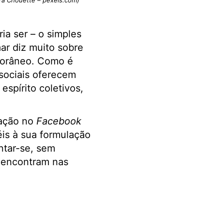
ra Chouette – pexels.com)
ia ser – o simples
mar diz muito sobre
porâneo. Como é
 sociais oferecem
spírito coletivos,
cação no
Facebook
is à sua formulação
ntar-se, sem
, encontram nas