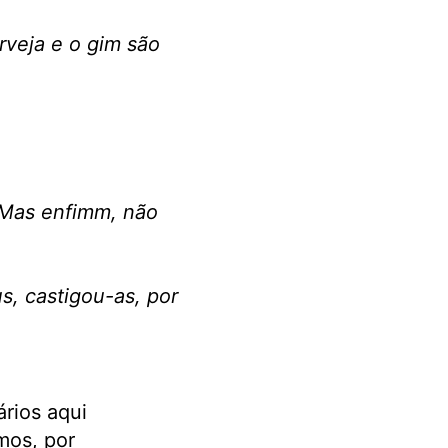
rveja e o gim são
. Mas enfimm, não
s, castigou-as, por
rios aqui
mos, por