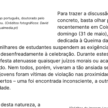
Para trazer a discussã
ogo português, doutorado pelo
concreto, basta olhar
peu.
(Créditos fotográficos: David
recentemente em Coi
 ualmedia.pt)
domingo (31 de maio)
dedicada à Queima das
milhares de estudantes suspendem as exigência
 desenfreadamente à celebração. Durante estes
 festa atenuasse quaisquer juízos morais ou ac
ido. Nem todos, porém, viveram a tão ansiada 
jovens foram vítimas de violação nas proximid
rtos – uma foi encontrada inconsciente, a out
dade.
desta natureza, a