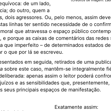
(Créditos de imagem: Lau
nequívoca: de um lado,
cia; do outro, quem a
s, dois agressores. Ou, pelo menos, assim dever
stas linhas ter sentido necessidade de o confir
o moral que atravessa o espaço público contem
a, e porque as caixas de comentários das redes
a que imperfeito – de determinados estados de e
ar o que por lá se escreveu.
esentados em seguida, retirados de uma publi
ra
sobre este caso, mantêm-se integralmente fié
 deliberada: apenas assim o leitor poderá confro
juízos e as sensibilidades que, presentemente
s seus principais espaços de manifestação.
Exatamente assim: