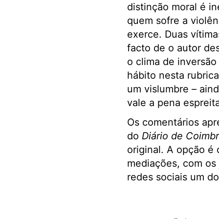
distinção moral é i
quem sofre a violên
exerce. Duas vítima
facto de o autor de
o clima de inversã
hábito nesta rubric
um vislumbre – aind
vale a pena espreit
Os comentários apr
do
Diário de Coimb
original. A opção é
mediações, com os 
redes sociais um do