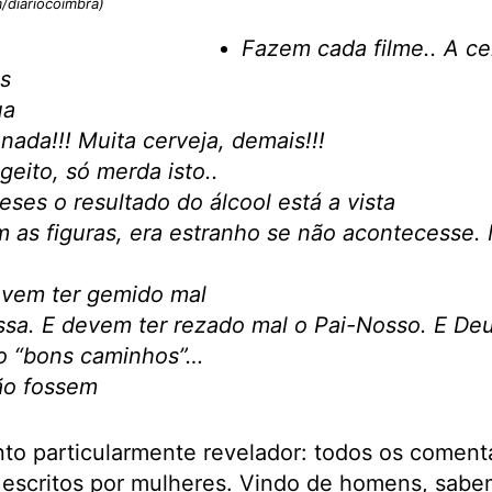
/diariocoimbra)
Fazem cada filme.. A ce
s
ua
ada!!! Muita cerveja, demais!!!
geito, só merda isto..
ses o resultado do álcool está a vista
m as figuras, era estranho se não acontecesse
evem ter gemido mal
ssa. E devem ter rezado mal o Pai-Nosso. E Deu
o “bons caminhos”…
ão fossem
o particularmente revelador: todos os comentá
 escritos por mulheres. Vindo de homens, sabe