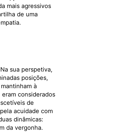
da mais agressivos
rtilha de uma
mpatia.
 Na sua perspetiva,
minadas posições,
s mantinham à
e eram considerados
scetíveis de
 pela acuidade com
 duas dinâmicas:
fim da vergonha.