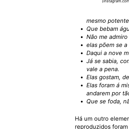
(instagram.com
mesmo potente
Que bebam ág
Não me admiro n
elas põem se a 
Daqui a nove me
Já se sabia, co
vale a pena.
Elas gostam, d
Elas foram á mi
andarem por tã
Que se foda, n
Há um outro element
reproduzidos foram