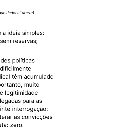
unidadeculturarte)
a ideia simples:
sem reservas;
des políticas
dificilmente
dical têm acumulado
portanto, muito
 legitimidade
legadas para as
nte interrogação:
terar as convicções
ta: zero.