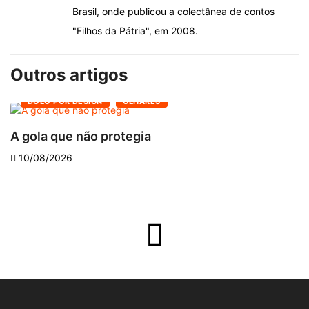
Brasil, onde publicou a colectânea de contos
"Filhos da Pátria", em 2008.
Outros artigos
DOLO POR DESIGN
OLHARES
A gola que não protegia
C
10/08/2026