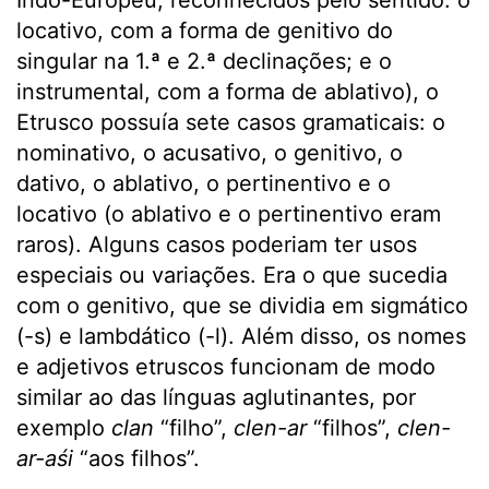
Indo-Europeu, reconhecidos pelo sentido: o
locativo, com a forma de genitivo do
singular na 1.ª e 2.ª declinações; e o
instrumental, com a forma de ablativo), o
Etrusco possuía sete casos gramaticais: o
nominativo, o acusativo, o genitivo, o
dativo, o ablativo, o pertinentivo e o
locativo (o ablativo e o pertinentivo eram
raros). Alguns casos poderiam ter usos
especiais ou variações. Era o que sucedia
com o genitivo, que se dividia em sigmático
(-s) e lambdático (-l). Além disso, os nomes
e adjetivos etruscos funcionam de modo
similar ao das línguas aglutinantes, por
exemplo
clan
“filho”,
clen-ar
“filhos”,
clen-
ar-aśi
“aos filhos”.