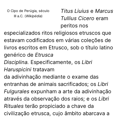
Titus Liuius
e
Marcus
O Cipo de Perúgia, século
III a.C. (
Wikipédia
)
Tullius Cicero
eram
peritos nos
especializados ritos religiosos etruscos que
estavam codificados em várias coleções de
livros escritos em Etrusco, sob o título latino
genérico de
Etrusca
Disciplina.
Especificamente, os
Libri
Haruspicini
tratavam
da adivinhação mediante o exame das
entranhas de animais sacrificados; os
Libri
Fulgurales
expunham a arte da adivinhação
através da observação dos raios; e os
Libri
Rituales
terão propiciado a chave da
civilização etrusca, cujo âmbito abarcava a