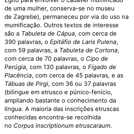
Egito para envolver o cadáver mumificado
de uma mulher, conserva-se no museu
de Zagrebe), permaneceu por via do uso na
mumificação. Outros textos de interesse
são a
Tabuleta de Cápua
, com cerca de
390 palavras, o
Epitáfio de Laris Pulena
,
com 59 palavras, a
Tabuleta de Cortona
,
com cerca de 70 palavras, o
Cipo de
Perúgia
, com 130 palavras, o
Fígado de
Placência
, com cerca de 45 palavras, e as
Tábuas de Pirgi
, com 36 ou 37 palavras
(bilingue em etrusco e púnico-fenício,
ampliando bastante o conhecimento da
língua. A maioria das inscrições etruscas
conhecidas encontra-se recolhida
no
Corpus inscriptionum etruscaraum
.