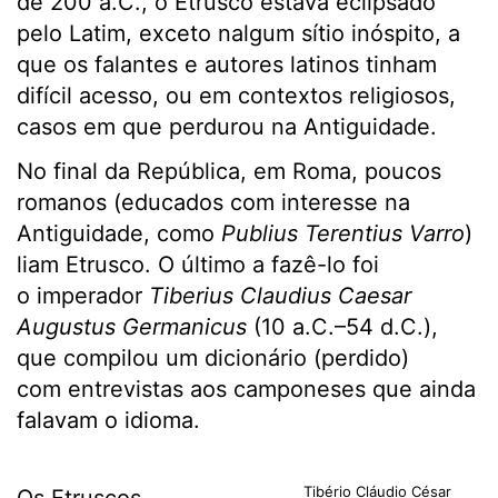
de 200 a.C., o Etrusco estava eclipsado
pelo Latim, exceto nalgum sítio inóspito, a
que os falantes e autores latinos tinham
difícil acesso, ou em contextos religiosos,
casos em que perdurou na Antiguidade.
No final da República, em Roma, poucos
romanos (educados com interesse na
Antiguidade, como
Publius Terentius Varro
)
liam Etrusco. O último a fazê-lo foi
o imperador
Tiberius Claudius Caesar
Augustus Germanicus
(10 a.C.–54 d.C.),
que compilou um dicionário (perdido)
com entrevistas aos camponeses que ainda
falavam o idioma.
Tibério Cláudio César