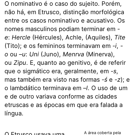
O nominativo é o caso do sujeito. Porém,
não há, em Etrusco, distinção morfológica
entre os casos nominativo e acusativo. Os
nomes masculinos podiam terminar em
-
e
:
Hercle
(Hércules), Achle, (Aquiles),
Tite
(Tito); e os femininos terminavam em
-i
,
-
o
ou –
u
:
Uni
(Juno),
Menrva
(Minerva),
ou
Zipu
. E, quanto ao genitivo, é de referir
que o sigmático era, geralmente, em
-s
,
mas também era visto nas formas
-ś
e
-z
); e
o lambdático terminava em –
l
. O uso de um
e de outro variava conforme as cidades
etruscas e as épocas em que era falada a
língua.
A área coberta pela
O Etrusco usava uma