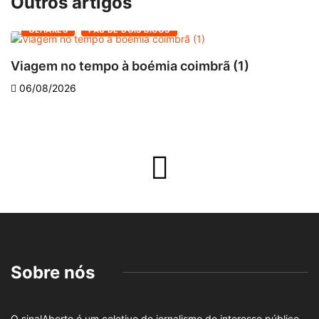
Outros artigos
OLHARES
PAU DE DOIS BICOS
Viagem no tempo à boémia coimbrã (1)
A
06/08/2026
Sobre nós
O sinalAberto é um coletivo de jornalismo de interesse público,