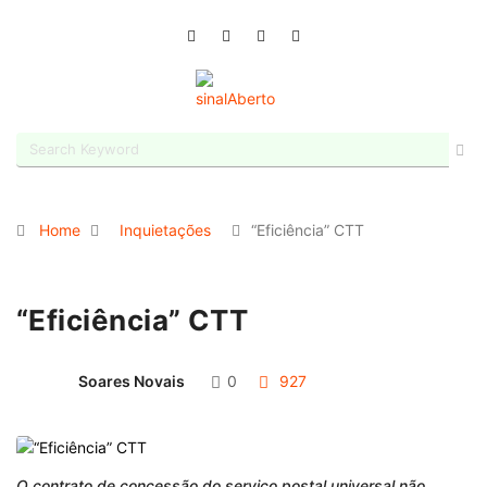
Home
Inquietações
“Eficiência” CTT
“Eficiência” CTT
Soares Novais
0
927
O contrato de concessão do serviço postal universal não