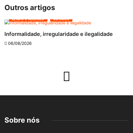
Outros artigos
LENDO E RELENDO
OLHARES
Informalidade, irregularidade e ilegalidade
A
06/08/2026
Sobre nós