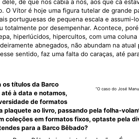
 dele, de que nos cabia a nós, aos que cá esta
o. O Vítor é hoje uma figura tutelar de grande p
iais portuguesas de pequena escala e assumi-lo 
u totalmente por
desempenhar. Acontece, poré
a, hiperlúcidos, hipercultos, com uma coluna 
adeiramente abnegados, não abundam na atual 
nesse sentido, faz uma falta do caraças, até pa
os títulos da Barco
“O caso do José Manue
até à data e notamos,
versidade de formatos
plaquete ao livro, passando pela folha-volant
m coleções em formatos fixos, optaste pela di
tendes para a Barco Bêbado?