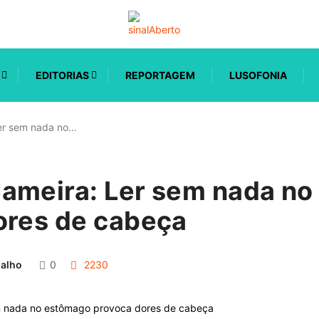
EDITORIAS
REPORTAGEM
LUSOFONIA
er sem nada no…
ameira: Ler sem nada n
ores de cabeça
ialho
0
2230