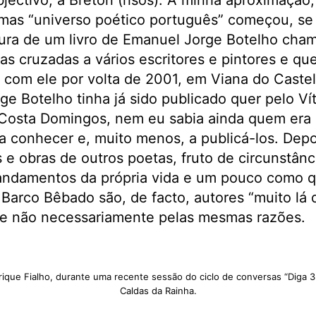
ectivo, à Breton (risos). A minha aproximação, 
amas “universo poético português” começou, se
ura de um livro de Emanuel Jorge Botelho cham
ias cruzadas a vários escritores e pintores e q
 com ele por volta de 2001, em Viana do Castel
ge Botelho tinha já sido publicado quer pelo Vít
 Costa Domingos, nem eu sabia ainda quem era 
 a conhecer e, muito menos, a publicá-los. Dep
 obras de outros poetas, fruto de circunstânc
s andamentos da própria vida e um pouco como 
 Barco Bêbado são, de facto, autores “muito lá 
 e não necessariamente pelas mesmas razões.
que Fialho, durante uma recente sessão do ciclo de conversas “Diga 33
Caldas da Rainha.