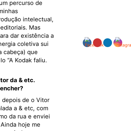
 um percurso de
 minhas
odução intelectual,
editoriais. Mas
ra dar existência a
ergia coletiva sui
a cabeça) que
o “A Kodak faliu.
tor da & etc.
eencher?
depois de o Vitor
alada a & etc, com
mo da rua e enviei
Ainda hoje me