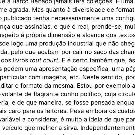
e a Barco Bêbado jamais terá coleções. É uma 
me agrada. Mas quanto à diversidade de formatos
o publicado tenha necessariamente uma configu
rença que assinalas, e que é real, prende-se, mu
speito à própria dimensão e alcance dos textos
sde logo uma produção industrial que não cheg
ada, pelo que acabam por cair no saco das cha
dos livros
tout court.
E é certo também que, às
s pedem uma apresentação específica, uma pág
particular com imagens, etc. Neste sentido, po
 ditar o formato da mesma. Estou por exemplo 
volante de flagrante cunho político, cuja circu
eria, e de que maneira, se fosse pensada enquan
is caro para os leitores. Pese embora os custo
ariável a considerar, é muito a ideia de que 
o veículo que melhor a sirva. Independentemen