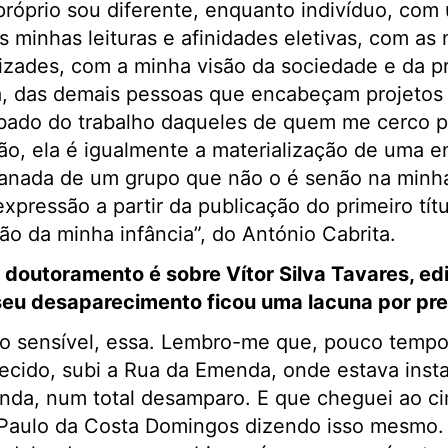
róprio sou diferente, enquanto indivíduo, com
s minhas leituras e afinidades eletivas, com as
zades, com a minha visão da sociedade e da pr
zia, das demais pessoas que encabeçam projetos 
bado do trabalho daqueles de quem me cerco pa
ão, ela é igualmente a materialização de uma en
anada de um grupo que não o é senão na minh
pressão a partir da publicação do primeiro títul
o da minha infância”, do António Cabrita.
 doutoramento é sobre Vítor Silva Tavares, edi
seu desaparecimento ficou uma lacuna por pr
o sensível, essa. Lembro-me que, pouco tempo 
alecido, subi a Rua da Emenda, onde estava inst
nda, num total desamparo. E que cheguei ao ci
aulo da Costa Domingos dizendo isso mesmo. 