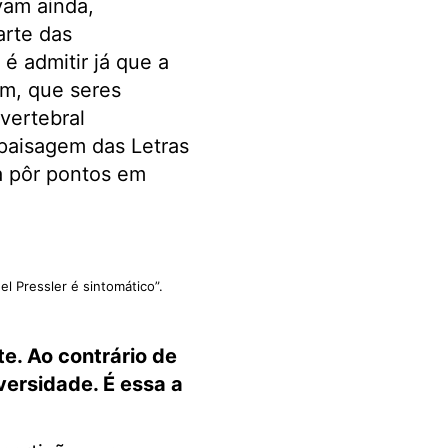
vam ainda,
arte das
é admitir já que a
m, que seres
vertebral
paisagem das Letras
ra pôr pontos em
l Pressler é sintomático”.
e. Ao contrário de
versidade. É essa a