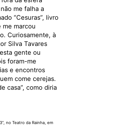
fora da esfera
 não me falha a
ado “Cesuras”, livro
ue me marcou
o. Curiosamente, à
or Silva Tavares
esta gente ou
ois foram-me
ias e encontros
quem come cerejas.
de casa”, como diria
”, no Teatro da Rainha, em