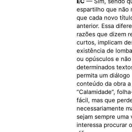
EC
— Sim, sendo qu
espartilho que não 
que cada novo títul
anterior. Essa dife
razões que dizem re
curtos, implicam de
existência de lomb
ou opúsculos e não 
determinados texto
permita um diálogo 
conteúdo da obra a
“Calamidade”, folha-
fácil, mas que perd
necessariamente ma
sejam sempre uma v
interessa procurar 