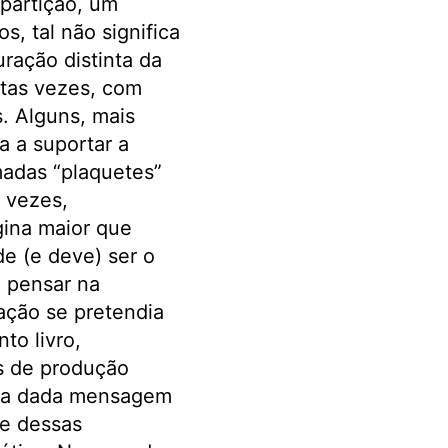
partição, um
, tal não significa
ração distinta da
itas vezes, com
. Alguns, mais
a a suportar a
madas “plaquetes”
 vezes,
ina maior que
de (e deve) ser o
a pensar na
lação se pretendia
to livro,
s de produção
para dada mensagem
te dessas