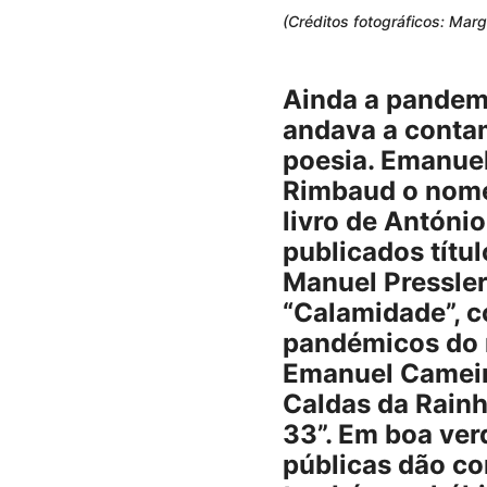
(Créditos fotográficos: Marg
Ainda a pandemi
andava a contam
poesia. Emanuel
Rimbaud o nome
livro de António
publicados títu
Manuel Pressler,
“Calamidade”, c
pandémicos do 
Emanuel Cameir
Caldas da Rainh
33”. Em boa ver
públicas dão c