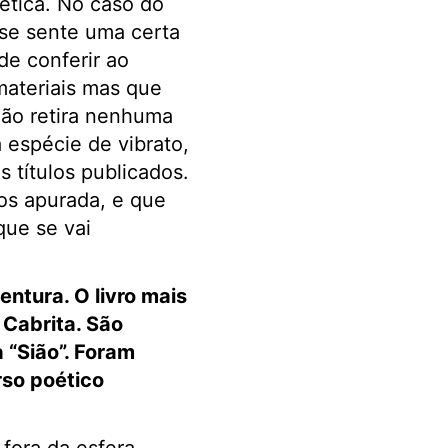
tética. No caso do
 se sente uma certa
de conferir ao
materiais mas que
não retira nenhuma
espécie de vibrato,
s títulos publicados.
os apurada, e que
que se vai
ntura. O livro mais
 Cabrita. São
 “Sião”. Foram
rso poético