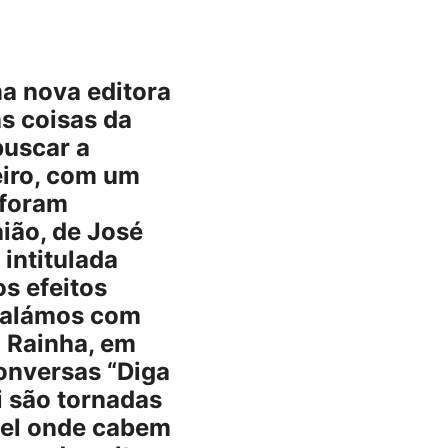
a nova editora
s coisas da
buscar a
iro, com um
 foram
ião, de José
intitulada
s efeitos
Falámos com
 Rainha, em
onversas “Diga
i são tornadas
vel onde cabem