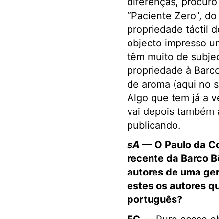
diferenças, procuro
“Paciente Zero”, do
propriedade táctil d
objecto impresso um
têm muito de subje
propriedade à Barc
de aroma (aqui no se
Algo que tem já a v
vai depois também a
publicando.
sA
— O Paulo da Co
recente da Barco Bê
autores de uma ger
estes os autores q
português?