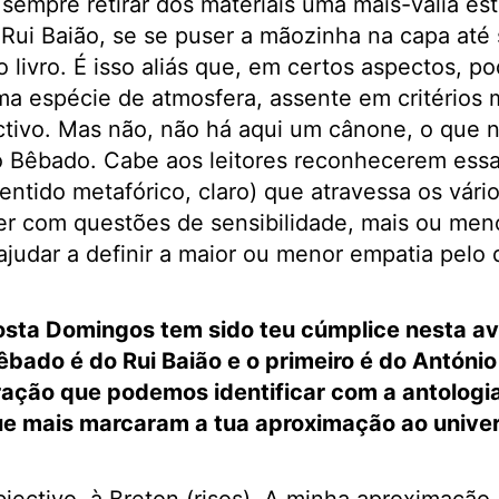
 sempre retirar dos materiais uma mais-valia es
 Rui Baião, se se puser a mãozinha na capa até
o livro. É isso aliás que, em certos aspectos, po
a espécie de atmosfera, assente em critérios 
ctivo. Mas não, não há aqui um cânone, o que 
o Bêbado. Cabe aos leitores reconhecerem essa 
ntido metafórico, claro) que atravessa os vário
er com questões de sensibilidade, mais ou men
judar a definir a maior ou menor empatia pelo 
sta Domingos tem sido teu cúmplice nesta ave
bado é do Rui Baião e o primeiro é do António
ação que podemos identificar com a antologia
ue mais marcaram a tua aproximação ao unive