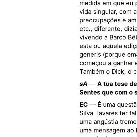
medida em que eu p
vida singular, com a
preocupações e ami
etc., diferente, di
vivendo a Barco Bê
esta ou aquela ediç
generis (porque em
começou a ganhar ex
Também o Dick, o cã
sA
—
A tua tese de
Sentes que com o 
EC
—
É uma questã
Silva Tavares ter f
uma angústia treme
uma mensagem ao P