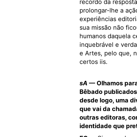
recordo da resposta
prolongar-lhe a açã
experiências editor
sua missão não fico
humanos daquela cep
inquebrável e verd
e Artes, pelo que, 
certos iis.
sA
— Olhamos para 
Bêbado publicados 
desde logo, uma di
que vai da chamada 
outras editoras, co
identidade que pre