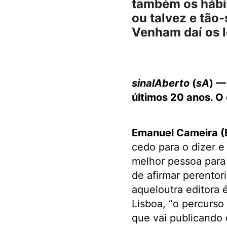
também os hábit
ou talvez e tão
Venham daí os l
.
sinalAberto
(
sA
) —
últimos 20 anos. O
Emanuel Cameira 
cedo para o dizer e
melhor pessoa para i
de afirmar perento
aqueloutra editora 
Lisboa, “o percurso
que vai publicando 