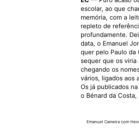
EC
— Puro acaso obj
escolar, ao que ch
memória, com a leit
repleto de referênc
profundamente. Dei
data, o Emanuel Jor
quer pelo Paulo da
sequer que os viria
chegando os nomes e
vários, ligados ao
Os já publicados na
o Bénard da Costa,
Emanuel Cameira com Henri