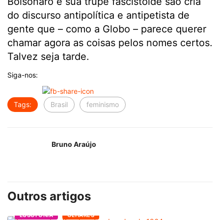
Bolsonaro e sua trupe fascistoide são cria
do discurso antipolítica e antipetista de
gente que – como a Globo – parece querer
chamar agora as coisas pelos nomes certos.
Talvez seja tarde.
Siga-nos:
Tags:
Brasil
feminismo
Bruno Araújo
Outros artigos
LUSOFONIA
OLHARES