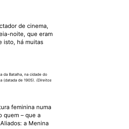
ectador de cinema,
eia-noite, que eram
 isto, há muitas
a da Batalha, na cidade do
da (datada de 1905).
(Direitos
tura feminina numa
o quem – que a
Aliados: a Menina