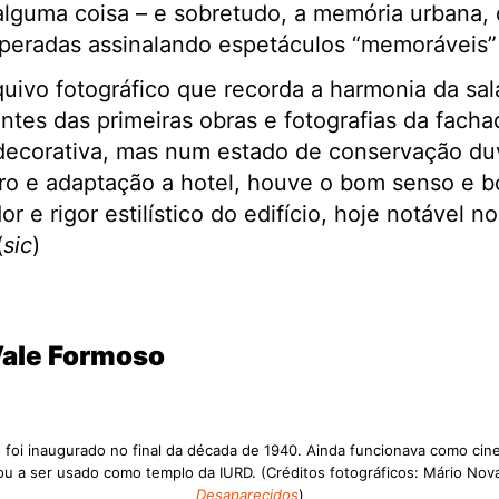
lguma coisa – e sobretudo, a memória urbana, 
uperadas assinalando espetáculos “memoráveis
vo fotográfico que recorda a harmonia da sala 
antes das primeiras obras e fotografias da fach
e decorativa, mas num estado de conservação du
uro e adaptação a hotel, houve o bom senso e 
r e rigor estilístico do edifício, hoje notável n
(
sic
)
Vale Formoso
 foi inaugurado no final da década de 1940. Ainda funcionava como cin
u a ser usado como templo da IURD. (Créditos fotográficos: Mário Nov
Desaparecidos
)