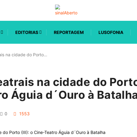
EDITORIAS
REPORTAGEM
LUSOFONIA
ais na cidade do Porto…
atrais na cidade do Porto 
ro Águia d´Ouro à Batalh
0
1553