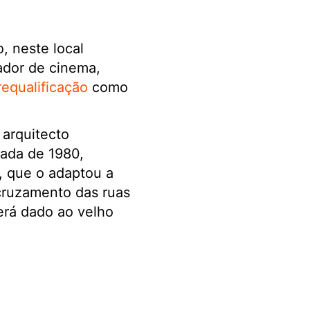
, neste local
ador de cinema,
requalificação
como
 arquitecto
cada de 1980,
, que o adaptou a
 cruzamento das ruas
erá dado ao velho