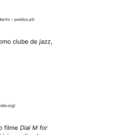
berto – publico.pt)
 como clube de
jazz
,
dia.org)
o filme
Dial M for