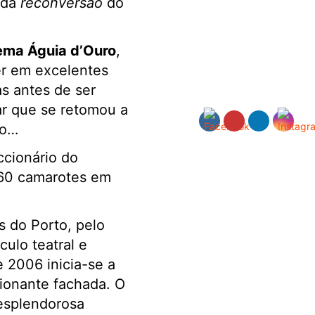
 da
reconversão
do
ema Águia d’Ouro
,
er em excelentes
s antes de ser
sar que se retomou a
ão…
ccionário do
 60 camarotes em
.
 do Porto, pelo
ulo teatral e
 2006 inicia-se a
sionante fachada. O
 esplendorosa