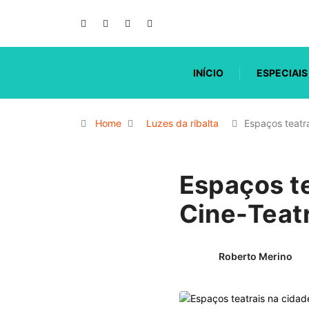
INÍCIO
ESPECIAIS
Home
Luzes da ribalta
Espaços teatr
Espaços te
Cine-Teat
Roberto Merino