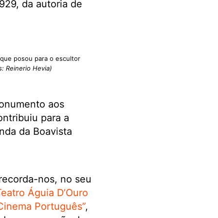
929, da autoria de
 que posou para o escultor
s: Reinerio Hevia)
 Monumento aos
ntribuiu para a
nda da Boavista
recorda-nos, no seu
Teatro Águia D’Ouro
 Cinema Português”
,