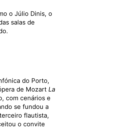
o o Júlio Dinis, o
das salas de
do.
fónica do Porto,
ópera de Mozart
La
to, com cenários e
ando se fundou a
erceiro flautista,
eitou o convite