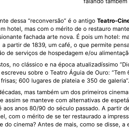
falando também
nte dessa “reconversão” é o antigo
Teatro-Cin
em hotel, mas com o mérito de o restauro mant
ionante fachada arte nova. É pois um hotel: ma
i, a partir de 1839, um café, o que permite pen
ção de serviços de hospedagem e/ou alimentaç
os, no clássico e na época atualizadíssimo “Di
 escreveu sobre o Teatro Águia de Ouro: “Tem
risas; 600 lugares de plateia e 350 de galeria”
e décadas, mas também um dos primeiros cinemas
 assim se manteve com alternativas de espetác
é aos anos 80/90 do século passado. A partir de
l, com o mérito de se ter restaurado a impres
 e do cinema? Antes de mais, como se disse, a