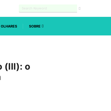
OLHARES
SOBRE
(III): o
a