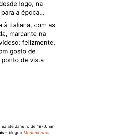
desde logo, na
” para a época…
à italiana, com as
ada, marcante na
vidoso: felizmente,
bom gosto de
o ponto de vista
ema até Janeiro de 1970. Em
ais – blogue
Monumentos