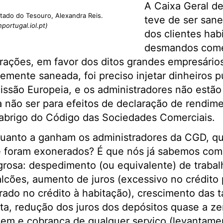
A Caixa Geral d
stado do Tesouro, Alexandra Reis.
teve de ser san
portugal.iol.pt)
dos clientes hab
desmandos come
rações, em favor dos ditos grandes empresários
emente saneada, foi preciso injetar dinheiros p
ssão Europeia, e os administradores não estão 
a não ser para efeitos de declaração de rendim
 abrigo do Código das Sociedades Comerciais.
uanto a ganham os administradores da CGD, q
 foram exonerados? É que nós já sabemos como
grosa: despedimento (ou equivalente) de trabal
cões, aumento de juros (excessivo no crédito 
ado no crédito à habitação), crescimento das t
a, redução dos juros dos depósitos quase a ze
dem e cobrança de qualquer serviço (levantame