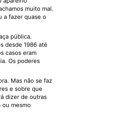
o aparelho
E achamos muito mal.
 a fazer quase o
aça pública.
s desde 1986 até
os casos eram
ia. Os poderes
ora. Mas não se faz
res e sobre que
á dizer de outras
ia ou mesmo