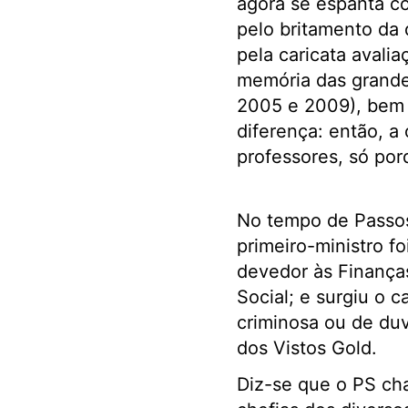
agora se espanta co
pelo britamento da d
pela caricata avali
memória das grande
2005 e 2009), bem 
diferença: então, a
professores, só po
No tempo de Passos
primeiro-ministro f
devedor às Finança
Social; e surgiu o 
criminosa ou de duv
dos Vistos Gold.
Diz-se que o PS cha