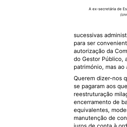
A ex-secretária de E
(cnn
sucessivas administ
para ser convenient
autorização da Comi
do Gestor Público, 
património, mas ao
Querem dizer-nos q
se pagaram aos que
reestruturação mila
encerramento de bal
equivalentes, moder
manutenção de cont
juros de conta à or