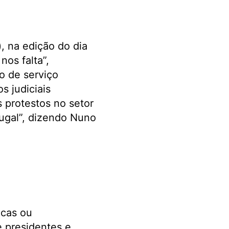
), na edição do dia
nos falta”,
o de serviço
s judiciais
s protestos no setor
ugal”, dizendo Nuno
icas ou
e presidentes e