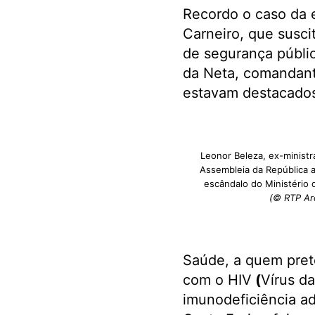
Recordo o caso da 
Carneiro, que susci
de segurança públi
da Neta, comandante
estavam destacado
Leonor Beleza, ex-minist
Assembleia da República a
escândalo do Ministério 
(© RTP Ar
Saúde, a quem pret
com o HIV
(
Vírus d
imunodeficiência ad