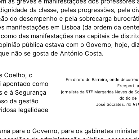
m as greves e manifestações dos professores a 
ignidade da classe, pelas progressões, pela div
ação do desempenho e pela sobrecarga burocrát
s manifestações em Lisboa (da ordem da cente
como das manifestações nas capitais de distri
 opinião pública estava com o Governo; hoje, di
rque não se gosta de António Costa.
 Coelho, o
Em direto do Barreiro, onde decorre
oi apontado como
Freeport, a
s e à Segurança
jornalista da
RTP
Margarida Neves de So
do tio de
caso da gestão
José Sócrates.
(© RTP
idosa legalidade
ma para o Governo, para os gabinetes ministeri