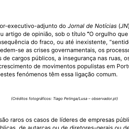
or-executivo-adjunto do
Jornal de Notícias
(
JN
u artigo de opinião, sob o título
“
O orgulho que 
equência do fraco, ou até inexistente, “sentid
cedem-se as crises governamentais, os processo
s de cargos públicos, a insegurança nas ruas, o
crescimento de movimentos populistas em Port
 estes fenómenos têm essa ligação comum.
(Créditos fotográficos: Tiago Petinga/Lusa – observador.pt)
ão raros os casos de líderes de empresas públ
blicas, de autarcas ou de diretores-gerais ou d