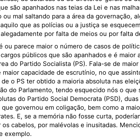
 que são apanhados nas teias da Lei e nas malha
 ou mal saltando para a área da governação, 
aquilo que as polícias ou a justiça se esquece
 alegadamente por falta de meios ou por falta 
é ou parece maior o número de casos de políti
 cargos públicos que são apanhados e é maior 
ea do Partido Socialista (PS). Fala-se de maior
e maior capacidade de escrutínio, no que assint
de o PS ter obtido a maioria absoluta nas eleiçõ
ção do Parlamento, tendo esquecido nós o que
solutas do Partido Social Democrata (PSD), dua
m que governou em coligação, bem como a maior
tes. E, se a memória não fosse curta, podería
r os cabelos, por malévolas e inusitadas. Men
de exemplo.