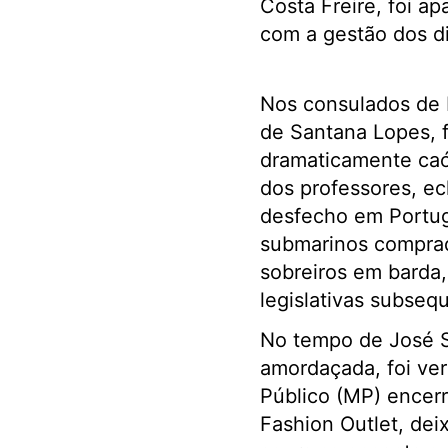
Costa Freire, foi a
com a gestão dos d
Nos consulados de 
de Santana Lopes, f
dramaticamente caó
dos professores, ec
desfecho em Portug
submarinos comprad
sobreiros em barda,
legislativas subse
No tempo de José Só
amordaçada, foi ver
Público (MP) encerr
Fashion Outlet, de