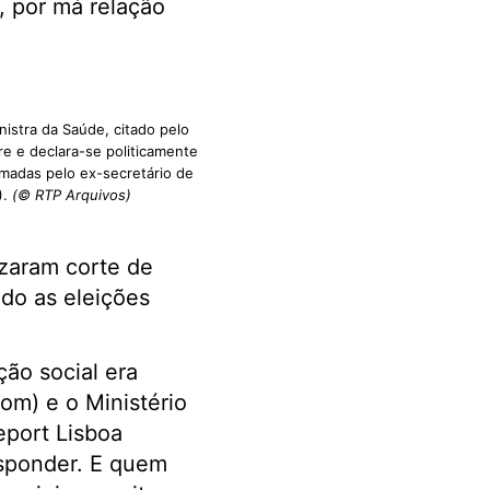
, por má relação
istra da Saúde, citado pelo
re e declara-se politicamente
madas pelo ex-secretário de
).
(© RTP Arquivos)
izaram corte de
ido as eleições
ão social era
om) e o Ministério
eport Lisboa
esponder. E quem