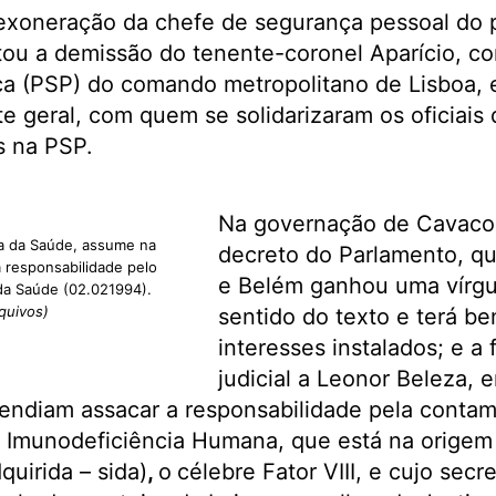
exoneração da chefe de segurança pessoal do p
tou a demissão do tenente-coronel Aparício, c
ca (PSP) do comando metropolitano de Lisboa, 
 geral, com quem se solidarizaram os oficiais 
s na PSP.
Na governação de Cavaco 
ra da Saúde, assume na
decreto do Parlamento, q
 responsabilidade pelo
e Belém ganhou uma vírgul
da Saúde (02.021994).
quivos)
sentido do texto e terá be
interesses instalados; e a
judicial a Leonor Beleza, e
endiam assacar a responsabilidade pela conta
a Imunodeficiência Humana, que está na origem
quirida – sida)
,
o
célebre Fator VIII, e cujo secr