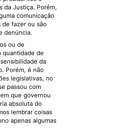
s da Justiça. Porém,
alguma comunicação
m de fazer ou são
de denúncia.
cos ou de
a quantidade de
 sensibilidade da
o. Porém, é não
es legislativas, no
 se passou com
s em que governou
ia absoluta do
mos lembrar coisas
ciono apenas algumas