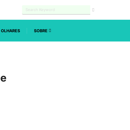
OLHARES
SOBRE
 e