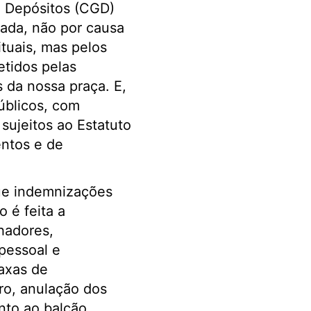
e Depósitos (CGD)
eada, não por causa
ituais, mas pelos
tidos pelas
 da nossa praça. E,
úblicos, com
sujeitos ao Estatuto
entos e de
ue indemnizações
 é feita a
hadores,
pessoal e
axas de
ro, anulação dos
nto ao balcão,