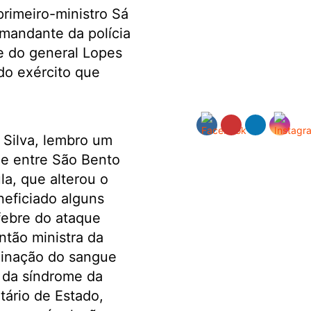
rimeiro-ministro Sá
omandante da polícia
e do general Lopes
do exército que
Silva, lembro um
ue entre São Bento
a, que alterou o
neficiado alguns
 febre do ataque
ntão ministra da
minação do sangue
 da síndrome da
etário de Estado,