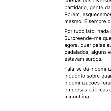
chefias dos diverso
partidário, gente d
Porém, esquecemos 
mesmo. É sempre o 
Por tudo isto, nad
Surpreende-me que 
agora, quer pelas a
badalados, alguns 
estavam sur
Fala-se da indemni
inquérito sobre qua
indemnizações fora
empresas públicas 
minoritária.