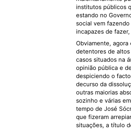
institutos públicos
estando no Governo
social vem fazendo 
incapazes de fazer,
Obviamente, agora 
detentores de altos
casos situados na ár
opinião pública e d
despiciendo o facto 
decurso da dissolu
outras maiorias ab
sozinho e várias e
tempo de José Sócra
que fizeram arrepia
situações, a título 