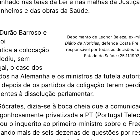
panhado nas teias da Lei e nas malhas da Justiça
inheiros e das obras da Saúde.
Durão Barroso e
Depoimento de Leonor Beleza, ex-min
oi
Diário de Notícias
, defende Costa Frei
tica a colocação
responsável por todas as decisões to
Estado da Saúde (25.11.1992
lodiu, sem
al, o caso dos
os na Alemanha e os ministros da tutela autor
 depois de os partidos da coligação terem perd
quentes à dissolução parlamentar.
crates, dizia-se à boca cheia que a comunicaç
gonhosamente privatizada a PT (Portugal Telec
ou o inquérito ao primeiro-ministro sobre o Fre
ixando mais de seis dezenas de questões por r