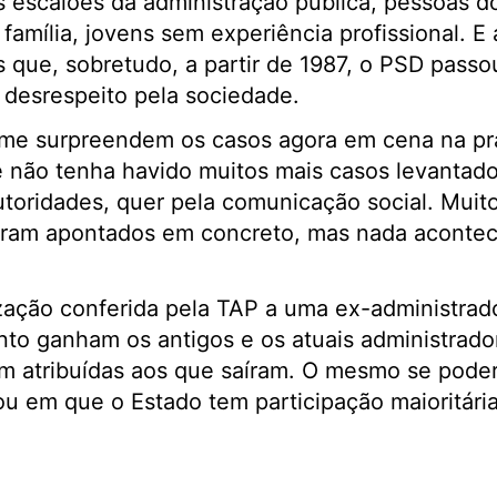
s escalões da administração pública, pessoas d
a família, jovens sem experiência profissional. 
que, sobretudo, a partir de 1987, o PSD passou
desrespeito pela sociedade.
a me surpreendem os casos agora em cena na pr
não tenha havido muitos mais casos levantado
utoridades, quer pela comunicação social. Muit
eram apontados em concreto, mas nada acontec
dos.
zação conferida pela TAP a uma ex-administrad
nto ganham os antigos e os atuais administrado
m atribuídas aos que saíram. O mesmo se poder
ou em que o Estado tem participação maioritár