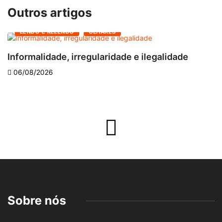
Outros artigos
LENDO E RELENDO
OLHARES
Informalidade, irregularidade e ilegalidade
A
06/08/2026
Sobre nós