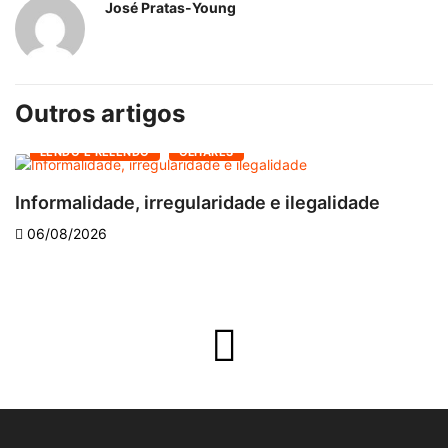
José Pratas-Young
Outros artigos
LENDO E RELENDO
OLHARES
Informalidade, irregularidade e ilegalidade
A
06/08/2026