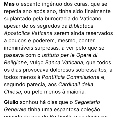
Mas
o espanto ingénuo dos curas, que se
repetia ano após ano, tinha sido finalmente
suplantado pela burocracia do Vaticano,
apesar de os segredos da
Biblioteca
Apostolica Vaticana
serem ainda reservados
a poucos e poderem, mesmo, conter
inomináveis surpresas, a ver pelo que se
passava com o
Istituto per le Opere di
Religione
, vulgo
Banca Vaticana
, que todos
os dias provocava dolorosos sobressaltos, a
todos menos à
Pontificia Commissione
e,
segundo parecia, aos
Cardinali
della
Chiesa
, ou pelo menos à maioria.
Giulio
sonhou há dias que o
Segretario
Generale
tinha uma espantosa coleção
privada de nus de Botticelli, mas devia ser