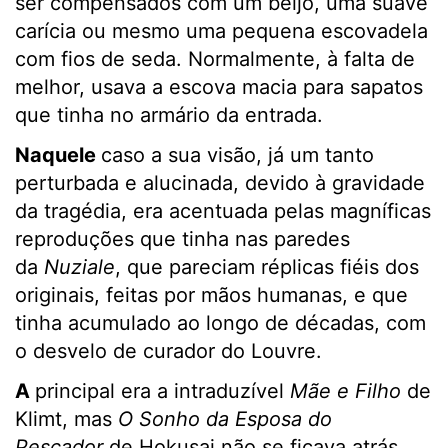
ser compensados com um beijo, uma suave
carícia ou mesmo uma pequena escovadela
com fios de seda. Normalmente, à falta de
melhor, usava a escova macia para sapatos
que tinha no armário da entrada.
Naquele
caso a sua visão, já um tanto
perturbada e alucinada, devido à gravidade
da tragédia, era acentuada pelas magníficas
reproduções que tinha nas paredes
da
Nuziale
, que pareciam réplicas fiéis dos
originais, feitas por mãos humanas, e que
tinha acumulado ao longo de décadas, com
o desvelo de curador do Louvre.
A
principal era a intraduzível
Mãe e Filho
de
Klimt, mas
O Sonho da Esposa do
Pescador
de Hokusai não se ficava atrás.